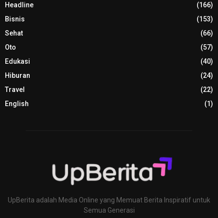
Headline
(166)
Bisnis
(153)
Sehat
(66)
Oto
(57)
Edukasi
(40)
Hiburan
(24)
Travel
(22)
English
(1)
UpBerita adalah Media Online yang Memuat Berita Inspiratif untuk
Semua Generasi