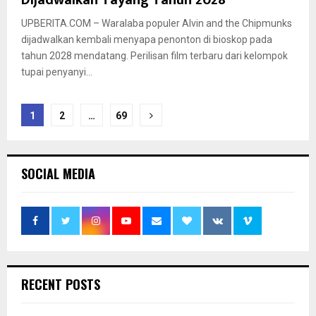
UPBERITA.COM – Waralaba populer Alvin and the Chipmunks
dijadwalkan kembali menyapa penonton di bioskop pada
tahun 2028 mendatang. Perilisan film terbaru dari kelompok
tupai penyanyi...
Paginasi
1
2
…
69
pos
SOCIAL MEDIA
RECENT POSTS