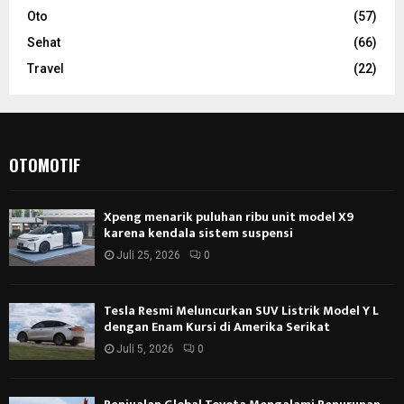
Oto
(57)
Sehat
(66)
Travel
(22)
OTOMOTIF
Xpeng menarik puluhan ribu unit model X9
karena kendala sistem suspensi
Juli 25, 2026
0
Tesla Resmi Meluncurkan SUV Listrik Model Y L
dengan Enam Kursi di Amerika Serikat
Juli 5, 2026
0