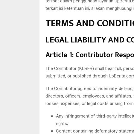
terlibat dalam penggunaan layanan UpBerita.
terkait isi ketentuan ini, silakan menghubung
TERMS AND CONDIT
LEGAL LIABILITY AND 
Article 1: Contributor Resp
The Contributor (KUBER) shall bear full, perso
submitted, or published through UpBerita.co
The Contributor agrees to indemnify, defend,
directors, officers, employees, and affiliates,
losses, expenses, or legal costs arising from
Any infringement of third-party intellect
rights;
Content containing defamatory statemen