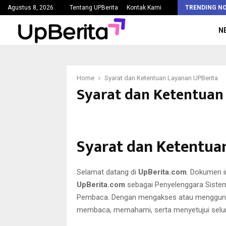
Kejaksaan Agung Tetapkan Lima Tersangka Korupsi Pengadaan…
Agustus 8, 2026
Tentang UPBerita
Kontak Kami
TRENDING N
N
Home
Syarat dan Ketentuan Layanan UPBerita
Syarat dan Ketentuan
Syarat dan Ketentua
Selamat datang di
UpBerita.com
. Dokumen i
UpBerita.com
sebagai Penyelenggara Sistem
Pembaca. Dengan mengakses atau menggunakan
membaca, memahami, serta menyetujui seluru