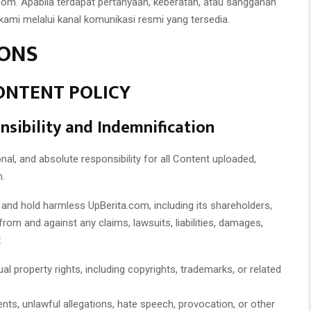
com. Apabila terdapat pertanyaan, keberatan, atau sanggahan
i kami melalui kanal komunikasi resmi yang tersedia.
IONS
CONTENT POLICY
onsibility and Indemnification
nal, and absolute responsibility for all Content uploaded,
m.
 and hold harmless UpBerita.com, including its shareholders,
 from and against any claims, lawsuits, liabilities, damages,
:
ual property rights, including copyrights, trademarks, or related
ts, unlawful allegations, hate speech, provocation, or other