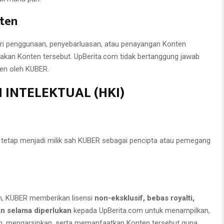
ten
dari penggunaan, penyebarluasan, atau penayangan Konten
kan Konten tersebut. UpBerita.com tidak bertanggung jawab
ten oleh KUBER.
 INTELEKTUAL (HKI)
h tetap menjadi milik sah KUBER sebagai pencipta atau pemegang
, KUBER memberikan lisensi
non-eksklusif, bebas royalti,
an selama diperlukan
kepada UpBerita.com untuk menampilkan,
, mengarsipkan, serta memanfaatkan Konten tersebut guna