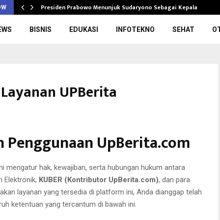
Presiden Prabowo Menunjuk Sudaryono Sebagai Kepala Badan
OW
EWS
BISNIS
EDUKASI
INFOTEKNO
SEHAT
O
 Layanan UPBerita
n Penggunaan UpBerita.com
ni mengatur hak, kewajiban, serta hubungan hukum antara
 Elektronik,
KUBER (Kontributor UpBerita.com)
, dan para
 layanan yang tersedia di platform ini, Anda dianggap telah
h ketentuan yang tercantum di bawah ini.