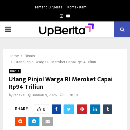
Tentang UPBerita
Kontak Kami
Instagram
Youtube
PRIMARY
MENU
Home
Bisnis
Utang Pinjol Warga RI Meroket Capai Rp94 Triliun
Bisnis
Utang Pinjol Warga RI Meroket Capai
Rp94 Triliun
by
redaksi
Januari 9, 2026
0
13
SHARE
0