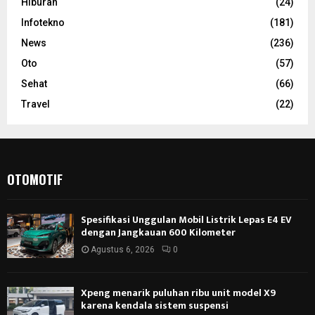
Hiburan
(24)
Infotekno
(181)
News
(236)
Oto
(57)
Sehat
(66)
Travel
(22)
OTOMOTIF
Spesifikasi Unggulan Mobil Listrik Lepas E4 EV
dengan Jangkauan 600 Kilometer
Agustus 6, 2026
0
Xpeng menarik puluhan ribu unit model X9
karena kendala sistem suspensi