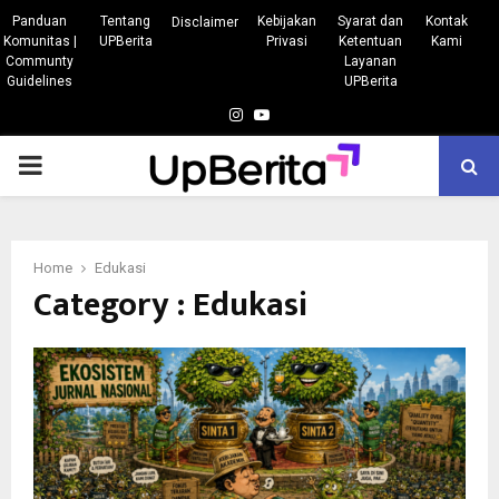
Panduan
Tentang
Kebijakan
Syarat dan
Kontak
Disclaimer
Komunitas |
UPBerita
Privasi
Ketentuan
Kami
Communty
Layanan
Guidelines
UPBerita
Instagram
Youtube
PRIMARY
MENU
Home
Edukasi
Category : Edukasi