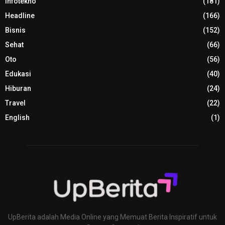
Infotekno
(181)
Headline
(166)
Bisnis
(152)
Sehat
(66)
Oto
(56)
Edukasi
(40)
Hiburan
(24)
Travel
(22)
English
(1)
UpBerita adalah Media Online yang Memuat Berita Inspiratif untuk