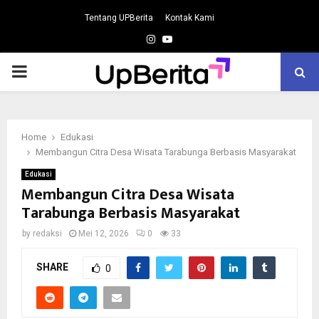
Tentang UPBerita
Kontak Kami
Instagram
Youtube
PRIMARY
MENU
Home
Edukasi
Membangun Citra Desa Wisata Tarabunga Berbasis Masyarakat
Edukasi
Membangun Citra Desa Wisata
Tarabunga Berbasis Masyarakat
by
redaksi
Mei 12, 2026
0
33
SHARE
0