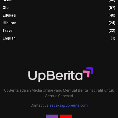
Oto
(57)
Edukasi
(40)
Hiburan
(24)
Travel
(22)
English
(1)
UpBerita adalah Media Online yang Memuat Berita Inspiratif untuk
Semua Generasi
Contact us:
redaksi@upberita.com