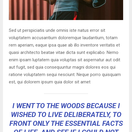
Sed ut perspiciatis unde omnis iste natus error sit
voluptatem accusantium doloremque laudantium, totam
rem aperiam, eaque ipsa quae ab illo inventore veritatis et
quasi architecto beatae vitae dicta sunt explicabo. Nemo
enim ipsam luptatem quia voluptas sit aspernatur aut odit
aut fugit, sed quia consequuntur magni dolores eos qui
ratione voluptatem sequi nesciunt. Neque porro quisquam
est, qui dolorem ipsum quia dolor sit amet
I WENT TO THE WOODS BECAUSE I
WISHED TO LIVE DELIBERATELY, TO
FRONT ONLY THE ESSENTIAL FACTS