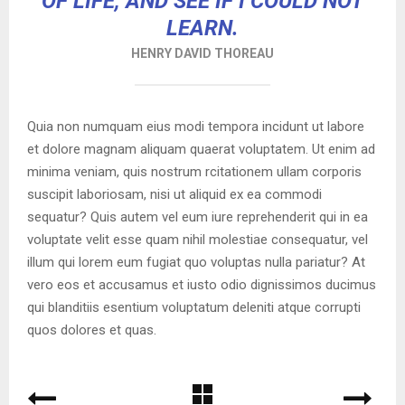
OF LIFE, AND SEE IF I COULD NOT
LEARN.
HENRY DAVID THOREAU
Quia non numquam eius modi tempora incidunt ut labore
et dolore magnam aliquam quaerat voluptatem. Ut enim ad
minima veniam, quis nostrum rcitationem ullam corporis
suscipit laboriosam, nisi ut aliquid ex ea commodi
sequatur? Quis autem vel eum iure reprehenderit qui in ea
voluptate velit esse quam nihil molestiae consequatur, vel
illum qui lorem eum fugiat quo voluptas nulla pariatur? At
vero eos et accusamus et iusto odio dignissimos ducimus
qui blanditiis esentium voluptatum deleniti atque corrupti
quos dolores et quas.