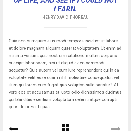
OF LIFE, AND SEE IF I COULD NOT
LEARN.
HENRY DAVID THOREAU
Quia non numquam eius modi tempora incidunt ut labore
et dolore magnam aliquam quaerat voluptatem. Ut enim ad
minima veniam, quis nostrum rcitationem ullam corporis
suscipit laboriosam, nisi ut aliquid ex ea commodi
sequatur? Quis autem vel eum iure reprehenderit qui in ea
voluptate velit esse quam nihil molestiae consequatur, vel
illum qui lorem eum fugiat quo voluptas nulla pariatur? At
vero eos et accusamus et iusto odio dignissimos ducimus
qui blanditiis esentium voluptatum deleniti atque corrupti
quos dolores et quas.