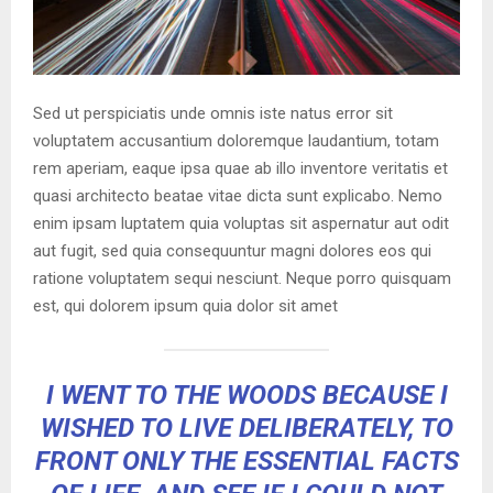
Sed ut perspiciatis unde omnis iste natus error sit
voluptatem accusantium doloremque laudantium, totam
rem aperiam, eaque ipsa quae ab illo inventore veritatis et
quasi architecto beatae vitae dicta sunt explicabo. Nemo
enim ipsam luptatem quia voluptas sit aspernatur aut odit
aut fugit, sed quia consequuntur magni dolores eos qui
ratione voluptatem sequi nesciunt. Neque porro quisquam
est, qui dolorem ipsum quia dolor sit amet
I WENT TO THE WOODS BECAUSE I
WISHED TO LIVE DELIBERATELY, TO
FRONT ONLY THE ESSENTIAL FACTS