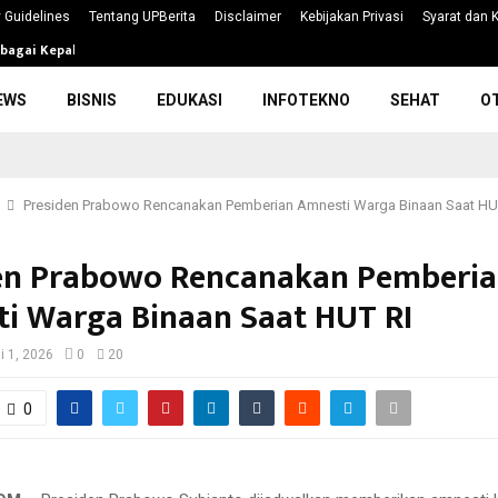
 Guidelines
Tentang UPBerita
Disclaimer
Kebijakan Privasi
Syarat dan 
ebagai Kepala Badan…
BPOM Sita Jutaan Produk Kosmetik
EWS
BISNIS
EDUKASI
INFOTEKNO
SEHAT
O
Presiden Prabowo Rencanakan Pemberian Amnesti Warga Binaan Saat HU
en Prabowo Rencanakan Pemberi
i Warga Binaan Saat HUT RI
i 1, 2026
0
20
0