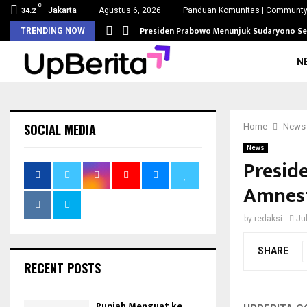
C
Jakarta
Agustus 6, 2026
Panduan Komunitas | Communty
34.2
si Pengadaan…
Presiden Prabowo Menunjuk Sudaryono S
TRENDING NOW
N
SOCIAL MEDIA
Home
News
News
Presid
Amnest
by
redaksi
Jul
SHARE
RECENT POSTS
Rupiah Menguat ke