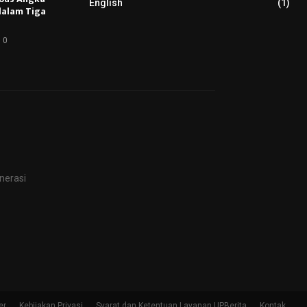
English
(1)
 dalam Tiga
0
nerasi
er
Kebijakan Privasi
Syarat dan Ketentuan Layanan UPBerita
Kontak