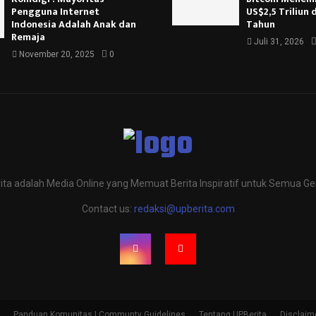
Pengguna Internet
US$2,5 Triliun
Indonesia Adalah Anak dan
Tahun
Remaja
Juli 31, 2026
November 20, 2025
0
ita adalah Media Online yang Memuat Berita Inspiratif untuk Semua Ge
Contact us:
redaksi@upberita.com
Panduan Komunitas | Communty Guidelines
Tentang UPBerita
Disclaim