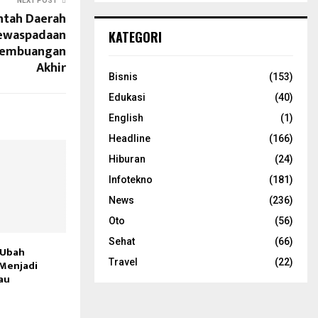
NEXT POST
ntah Daerah
ewaspadaan
KATEGORI
Pembuangan
Akhir
Bisnis
(153)
Edukasi
(40)
English
(1)
Headline
(166)
Hiburan
(24)
Infotekno
(181)
News
(236)
Oto
(56)
Sehat
(66)
 Ubah
Travel
(22)
 Menjadi
au