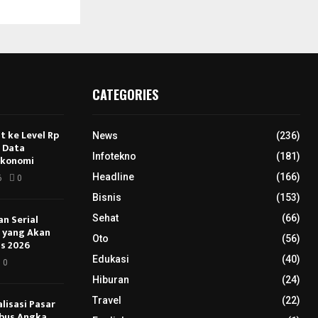
CATEGORIES
 ke Level Rp
News
(236)
s Data
Infotekno
(181)
Ekonomi
Headline
(166)
6
0
Bisnis
(153)
an Serial
Sehat
(66)
u yang Akan
Oto
(56)
s 2026
Edukasi
(40)
0
Hiburan
(24)
Travel
(22)
lisasi Pasar
bus Angka