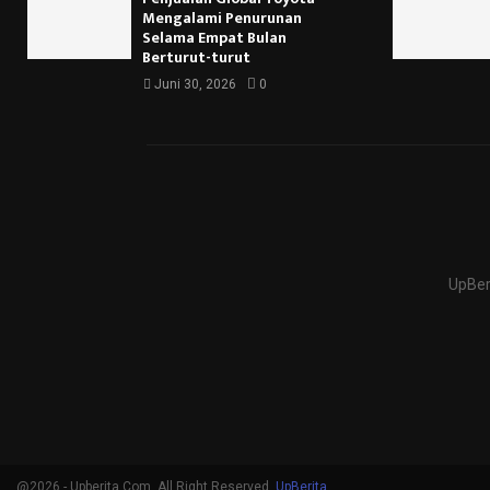
Mengalami Penurunan
Selama Empat Bulan
Berturut-turut
Juni 30, 2026
0
UpBer
@2026 - Upberita.Com. All Right Reserved.
UpBerita