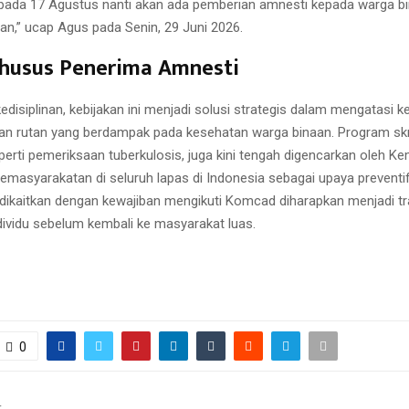
pada 17 Agustus nanti akan ada pemberian amnesti kepada warga b
n,” ucap Agus pada Senin, 29 Juni 2026.
Khusus Penerima Amnesti
kedisiplinan, kebijakan ini menjadi solusi strategis dalam mengatasi k
an rutan yang berdampak pada kesehatan warga binaan. Program skr
perti pemeriksaan tuberkulosis, juga kini tengah digencarkan oleh K
Pemasyarakatan di seluruh lapas di Indonesia sebagai upaya preventi
dikaitkan dengan kewajiban mengikuti Komcad diharapkan menjadi t
ndividu sebelum kembali ke masyarakat luas.
0