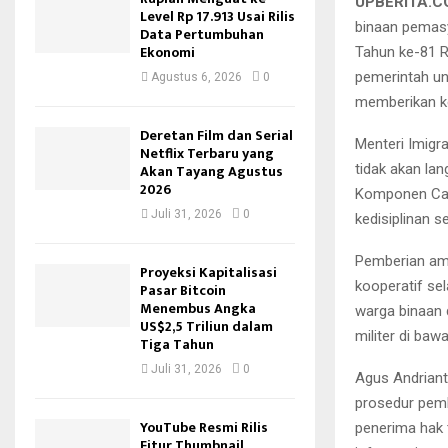
UPBERITA.C
Level Rp 17.913 Usai Rilis
binaan pemasy
Data Pertumbuhan
Ekonomi
Tahun ke-81 R
pemerintah un
Agustus 6, 2026
0
memberikan k
Deretan Film dan Serial
Menteri Imigr
Netflix Terbaru yang
tidak akan la
Akan Tayang Agustus
2026
Komponen Cad
Juli 31, 2026
0
kedisiplinan 
Pemberian amne
Proyeksi Kapitalisasi
kooperatif se
Pasar Bitcoin
Menembus Angka
warga binaan d
US$2,5 Triliun dalam
militer di ba
Tiga Tahun
Juli 31, 2026
0
Agus Andriant
prosedur pemb
YouTube Resmi Rilis
penerima hak 
Fitur Thumbnail