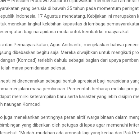
OM –
Presiden Prabowo Subianto dijadwalkan memberikan amnesti
arakatan yang berusia di bawah 35 tahun pada momentum peringata
epublik Indonesia, 17 Agustus mendatang. Kebijakan ini merupakan 
tuk menekan tingkat kelebihan kapasitas di lembaga pemasyarakata
esempatan bagi narapidana muda untuk kembali ke masyarakat.
asi dan Pemasyarakatan, Agus Andrianto, menjelaskan bahwa pener
ngsung dibebaskan begitu saja. Mereka diwajibkan untuk mengikuti p
angan (Komcad) terlebih dahulu sebagai bagian dari upaya pemben
setelah masa pemidanaan selesai.
sti ini direncanakan sebagai bentuk apresiasi bagi narapidana yang 
lama menjalani masa pembinaan. Pemerintah berharap melalui progra
apat memiliki keterampilan baru serta karakter yang lebih disiplin mel
wah naungan Komcad.
o juga menekankan pentingnya peran aktif warga binaan dalam mengi
imbingan yang diberikan oleh petugas di lapas agar memenuhi kriter
tersebut. “Mudah-mudahan ada amnesti lagi yang kedua dari Pak Pre