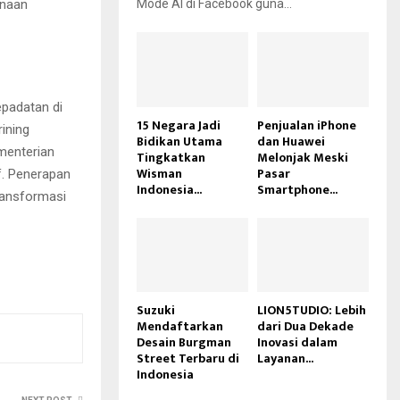
inaan
Mode AI di Facebook guna...
epadatan di
15 Negara Jadi
Penjualan iPhone
ining
Bidikan Utama
dan Huawei
ementerian
Tingkatkan
Melonjak Meski
Wisman
Pasar
f. Penerapan
Indonesia...
Smartphone...
ransformasi
Suzuki
LION5TUDIO: Lebih
Mendaftarkan
dari Dua Dekade
Desain Burgman
Inovasi dalam
Street Terbaru di
Layanan...
Indonesia