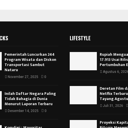
ICKS
LIFESTYLE
Pemerintah Luncurkan 244
Rupiah Menguat
Program Wisata dan Diskon
17.913 Usai Rili
Transportasi Sambut
Pertumbuhan 
Nataru
Agustus 6, 202
November 27, 2025
0
Deretan Film d
Inilah Daftar Negara Paling
Netflix Terbar
Tidak Bahagia di Dunia
Tayang Agustu
Menurut Laporan Terbaru
Juli 31, 2026
Desember 14, 2025
0
Proyeksi Kapita
Komdigi : Mayoritas
Bitcoin Menem