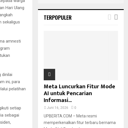
 kepada warga
n Hari Ulang
langkah
TERPOPULER
n sekaligus
ima amnesti
rogram
tukan
dinilai
m ini, para
Meta Luncurkan Fitur Mode
alui pelatihan
AI untuk Pencarian
Informasi...
kuti setiap
Juni 16, 2026
0
ia sebagai
UPBERITA.COM – Meta resmi
siden,
memperkenalkan fitur terbaru bernama