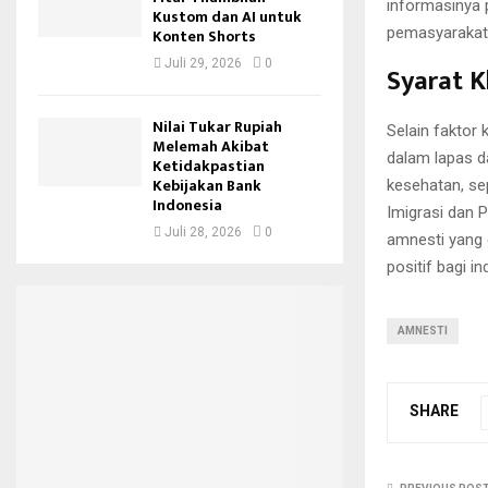
informasinya 
Kustom dan AI untuk
pemasyarakata
Konten Shorts
Juli 29, 2026
0
Syarat 
Nilai Tukar Rupiah
Selain faktor 
Melemah Akibat
dalam lapas d
Ketidakpastian
Kebijakan Bank
kesehatan, se
Indonesia
Imigrasi dan 
Juli 28, 2026
0
amnesti yang 
positif bagi i
AMNESTI
SHARE