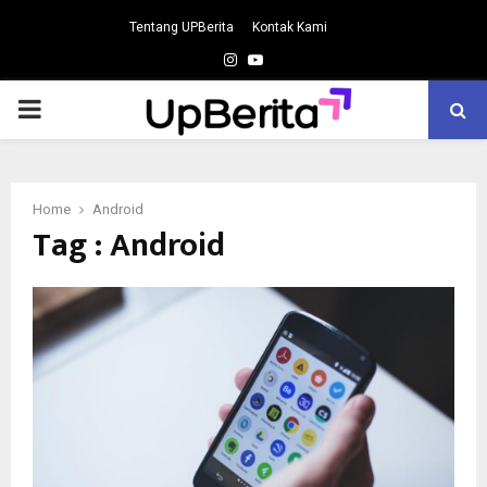
Tentang UPBerita
Kontak Kami
Instagram
Youtube
PRIMARY
MENU
Home
Android
Tag : Android