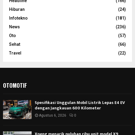
Headline
(166)
Hiburan
(24)
Infotekno
(181)
News
(236)
Oto
(57)
Sehat
(66)
Travel
(22)
OTOMOTIF
Spesifikasi Unggulan Mobil Listrik Lepas E4 EV
dengan Jangkauan 600 Kilometer
Agustus 6, 2026
0
Xpeng menarik puluhan ribu unit model X9