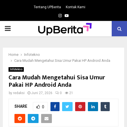
Tentang UPBerita
Kontak Kami
Instagram
Youtube
PRIMARY
MENU
Home
Infotekno
Cara Mudah Mengetahui Sisa Umur Pakai HP Android Anda
Infotekno
Cara Mudah Mengetahui Sisa Umur
Pakai HP Android Anda
by
redaksi
Juni 27, 2026
0
21
SHARE
0