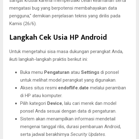
sangat krusial karena memperbaiki celah keamanan serta
mengatasi bug yang berpotensi membahayakan data
pengguna,” demikian penjelasan teknis yang dirilis pada
Kamis (26/6).
Langkah Cek Usia HP Android
Untuk mengetahui sisa masa dukungan perangkat Anda,
ikuti langkah-langkah praktis berikut ini:
Buka menu
Pengaturan
atau
Settings
di ponsel
untuk melihat model perangkat yang digunakan.
Akses situs resmi
endoflife.date
melalui peramban
di HP atau komputer.
Pilih kategori
Device
, lalu cari merek dan model
ponsel Anda sesuai dengan data di pengaturan.
Sistem akan menampilkan informasi mendetail
mengenai tanggal rilis, durasi pembaruan Android,
serta jadwal berakhirnya
Security Updates
.