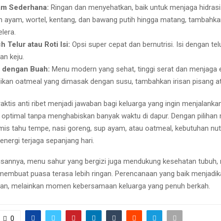
m Sederhana:
Ringan dan menyehatkan, baik untuk menjaga hidrasi
 ayam, wortel, kentang, dan bawang putih hingga matang, tambahk
lera.
 Telur atau Roti Isi:
Opsi super cepat dan bernutrisi. Isi dengan tel
an keju.
 dengan Buah:
Menu modern yang sehat, tinggi serat dan menjaga e
jikan oatmeal yang dimasak dengan susu, tambahkan irisan pisang a
ktis anti ribet menjadi jawaban bagi keluarga yang ingin menjalanka
optimal tanpa menghabiskan banyak waktu di dapur. Dengan pilihan 
umis tahu tempe, nasi goreng, sup ayam, atau oatmeal, kebutuhan nutr
energi terjaga sepanjang hari.
tisannya, menu sahur yang bergizi juga mendukung kesehatan tubuh,
membuat puasa terasa lebih ringan. Perencanaan yang baik menjadik
ban, melainkan momen kebersamaan keluarga yang penuh berkah.
0