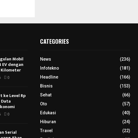
CATEGORIES
ggulan Mobil
News
(236)
E4 EV dengan
Infotekno
(181)
 Kilometer
Headline
(166)
6
0
Bisnis
(153)
 ke Level Rp
Sehat
(66)
s Data
Oto
(57)
Ekonomi
Edukasi
(40)
6
0
Hiburan
(24)
Travel
(22)
an Serial
u yang Akan