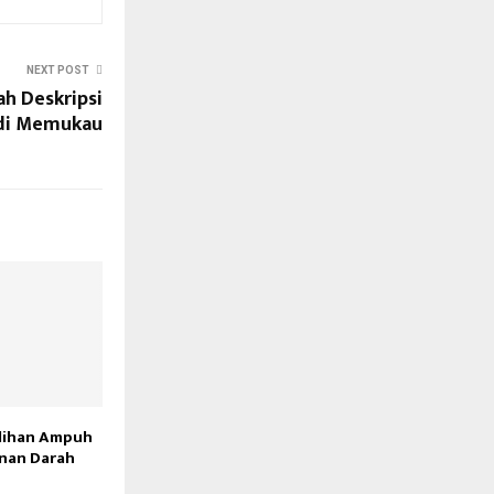
NEXT POST
h Deskripsi
odi Memukau
ilihan Ampuh
nan Darah