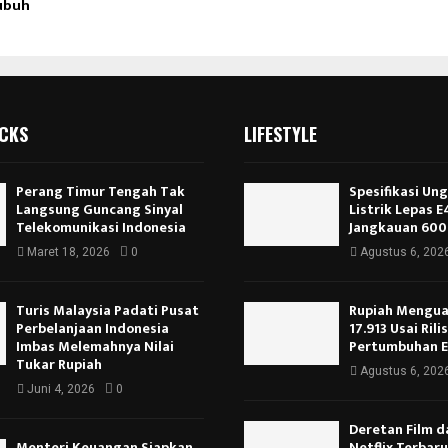
ubuh
ICKS
LIFESTYLE
Perang Timur Tengah Tak
Spesifikasi Un
Langsung Guncang Sinyal
Listrik Lepas 
Telekomunikasi Indonesia
Jangkauan 600
Maret 18, 2026
0
Agustus 6, 202
Turis Malaysia Padati Pusat
Rupiah Menguat
Perbelanjaan Indonesia
17.913 Usai Rili
Imbas Melemahnya Nilai
Pertumbuhan 
Tukar Rupiah
Agustus 6, 202
Juni 4, 2026
0
Deretan Film d
Menteri Keuangan Siapkan
Netflix Terbar