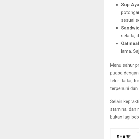
Sup Aya
potongan
sesuai se
Sandwich
selada, d
Oatmeal
lama. Sa
Menu sahur pra
puasa dengan 
telur dadar, t
terpenuhi dan 
Selain keprak
stamina, dan 
bukan lagi be
SHARE