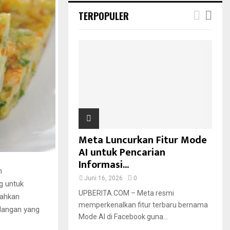
TERPOPULER
Meta Luncurkan Fitur Mode
AI untuk Pencarian
Informasi...
h
Juni 16, 2026
0
g untuk
UPBERITA.COM – Meta resmi
bahkan
memperkenalkan fitur terbaru bernama
dangan yang
Mode AI di Facebook guna...