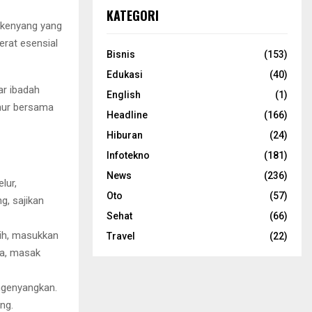
KATEGORI
a kenyang yang
erat esensial
Bisnis
(153)
Edukasi
(40)
ar ibadah
English
(1)
ahur bersama
Headline
(166)
Hiburan
(24)
Infotekno
(181)
News
(236)
lur,
Oto
(57)
g, sajikan
Sehat
(66)
tih, masukkan
Travel
(22)
a, masak
ngenyangkan.
ng.