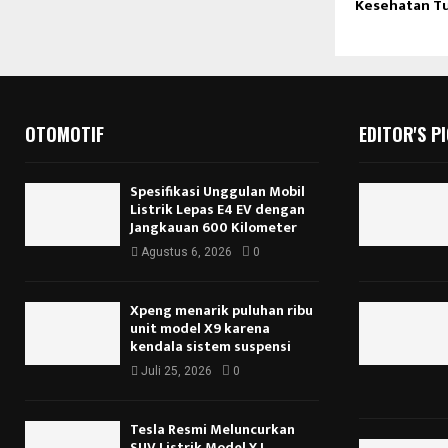
Kesehatan T
OTOMOTIF
EDITOR'S P
Spesifikasi Unggulan Mobil
Listrik Lepas E4 EV dengan
Jangkauan 600 Kilometer
Agustus 6, 2026
0
Xpeng menarik puluhan ribu
unit model X9 karena
kendala sistem suspensi
Juli 25, 2026
0
Tesla Resmi Meluncurkan
SUV Listrik Model Y L