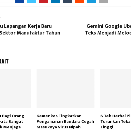
T
u Lapangan Kerja Baru
Gemini Google Uba
i Sektor Manufaktur Tahun
Teks Menjadi Mel
KAIT
 Bagi Orang
Kemenkes Tingkatkan
6 Teh Herbal P
yata Sangat
Pengamanan Bandara Cegah
Turunkan Teka
uk Menjaga
Masuknya Virus Nipah
Tinggi