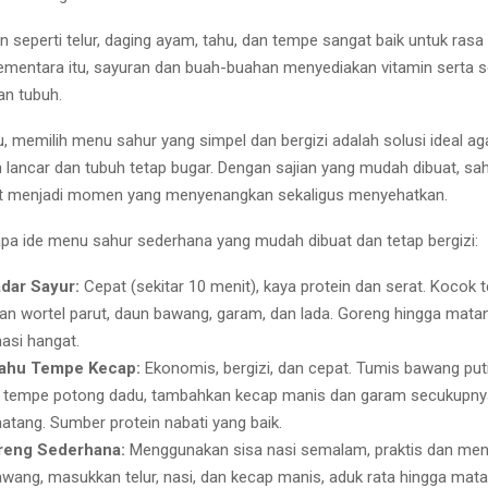
n seperti telur, daging ayam, tahu, dan tempe sangat baik untuk ras
ementara itu, sayuran dan buah-buahan menyediakan vitamin serta s
an tubuh.
u, memilih menu sahur yang simpel dan bergizi adalah solusi ideal ag
n lancar dan tubuh tetap bugar. Dengan sajian yang mudah dibuat, s
at menjadi momen yang menyenangkan sekaligus menyehatkan.
apa ide menu sahur sederhana yang mudah dibuat dan tetap bergizi:
adar Sayur:
Cepat (sekitar 10 menit), kaya protein dan serat. Kocok te
n wortel parut, daun bawang, garam, dan lada. Goreng hingga matan
asi hangat.
ahu Tempe Kecap:
Ekonomis, bergizi, dan cepat. Tumis bawang pu
n tempe potong dadu, tambahkan kecap manis dan garam secukupny
atang. Sumber protein nabati yang baik.
reng Sederhana:
Menggunakan sisa nasi semalam, praktis dan me
wang, masukkan telur, nasi, dan kecap manis, aduk rata hingga mata