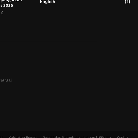
English
(1)
s 2026
0
nerasi
er
Kebijakan Privasi
Syarat dan Ketentuan Layanan UPBerita
Kontak