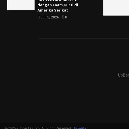
dengan Enam Kursi di
Amerika Serikat
Juli 5, 2026
0
UpBer
@2026 - Upberita.Com. All Right Reserved.
UpBerita