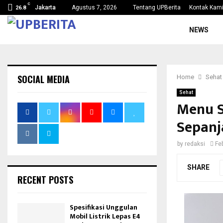
C
Jakarta
Agustus 7, 2026
Tentang UPBerita
Kontak Kam
26.8
NEWS
SOCIAL MEDIA
Home
Sehat
Sehat
Menu S
Sepanj
by
redaksi
Fe
SHARE
RECENT POSTS
Spesifikasi Unggulan
Mobil Listrik Lepas E4