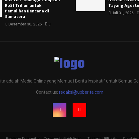
Rp51 Triliun untuk
Tayang Agustu
Pemulihan Bencana di
Juli 31, 2026
Sumatera
Desember 30, 2025
0
ita adalah Media Online yang Memuat Berita Inspiratif untuk Semua Ge
Contact us:
redaksi@upberita.com
Panduan Komunitas | Communty Guidelines
Tentang UPBerita
Disclaim