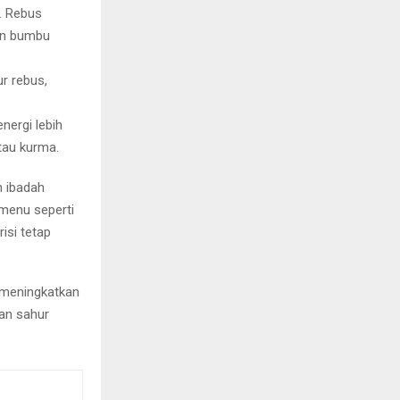
. Rebus
an bumbu
ur rebus,
nergi lebih
tau kurma.
n ibadah
menu seperti
isi tetap
 meningkatkan
an sahur