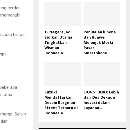
yang cerdas
g memenuhi
15 Negara Jadi
Penjualan iPhone
t, dan hidrasi
Bidikan Utama
dan Huawei
Tingkatkan
Melonjak Meski
Wisman
Pasar
Indonesia...
Smartphone...
anpa
 Beberapa
Suzuki
LION5TUDIO: Lebih
an atau
Mendaftarkan
dari Dua Dekade
Desain Burgman
Inovasi dalam
Street Terbaru di
Layanan...
Indonesia
harga. Selain
 dan