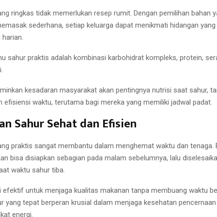
ng ringkas tidak memerlukan resep rumit. Dengan pemilihan bahan 
emasak sederhana, setiap keluarga dapat menikmati hidangan yan
 harian.
u sahur praktis adalah kombinasi karbohidrat kompleks, protein, sera
.
rminkan kesadaran masyarakat akan pentingnya nutrisi saat sahur, t
efisiensi waktu, terutama bagi mereka yang memiliki jadwal padat.
ian Sahur Sehat dan Efisien
ang praktis sangat membantu dalam menghemat waktu dan tenaga.
an bisa disiapkan sebagian pada malam sebelumnya, lalu diselesaik
aat waktu sahur tiba.
i efektif untuk menjaga kualitas makanan tanpa membuang waktu ber
ur yang tepat berperan krusial dalam menjaga kesehatan pencernaan
kat energi.