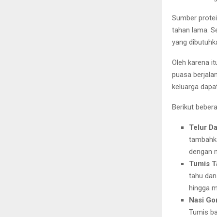
Sumber protei
tahan lama. S
yang dibutuhk
Oleh karena it
puasa berjala
keluarga dap
Berikut beber
Telur D
tambahka
dengan n
Tumis T
tahu da
hingga m
Nasi Go
Tumis ba