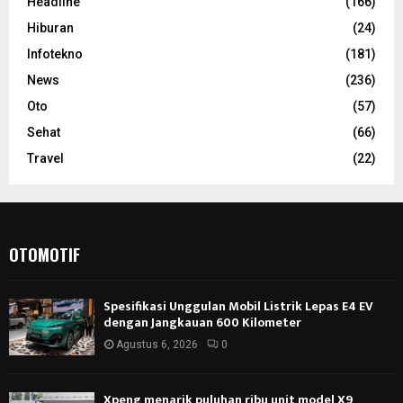
Headline
(166)
Hiburan
(24)
Infotekno
(181)
News
(236)
Oto
(57)
Sehat
(66)
Travel
(22)
OTOMOTIF
Spesifikasi Unggulan Mobil Listrik Lepas E4 EV
dengan Jangkauan 600 Kilometer
Agustus 6, 2026
0
Xpeng menarik puluhan ribu unit model X9