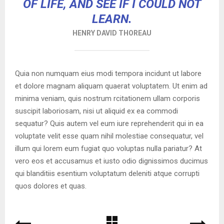
OF LIFE, AND SEE IF I COULD NOT
LEARN.
HENRY DAVID THOREAU
Quia non numquam eius modi tempora incidunt ut labore
et dolore magnam aliquam quaerat voluptatem. Ut enim ad
minima veniam, quis nostrum rcitationem ullam corporis
suscipit laboriosam, nisi ut aliquid ex ea commodi
sequatur? Quis autem vel eum iure reprehenderit qui in ea
voluptate velit esse quam nihil molestiae consequatur, vel
illum qui lorem eum fugiat quo voluptas nulla pariatur? At
vero eos et accusamus et iusto odio dignissimos ducimus
qui blanditiis esentium voluptatum deleniti atque corrupti
quos dolores et quas.