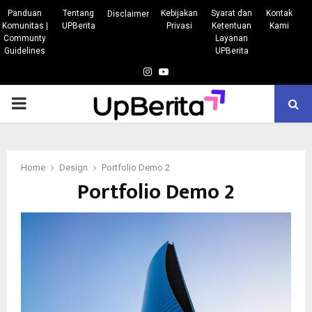
Panduan
Tentang
Kebijakan
Syarat dan
Kontak
Disclaimer
Komunitas |
UPBerita
Privasi
Ketentuan
Kami
Communty
Layanan
Guidelines
UPBerita
Instagram
Youtube
PRIMARY
MENU
Home
Design
Portfolio Demo 2
Portfolio Demo 2