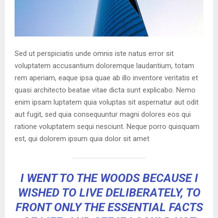
Sed ut perspiciatis unde omnis iste natus error sit
voluptatem accusantium doloremque laudantium, totam
rem aperiam, eaque ipsa quae ab illo inventore veritatis et
quasi architecto beatae vitae dicta sunt explicabo. Nemo
enim ipsam luptatem quia voluptas sit aspernatur aut odit
aut fugit, sed quia consequuntur magni dolores eos qui
ratione voluptatem sequi nesciunt. Neque porro quisquam
est, qui dolorem ipsum quia dolor sit amet
I WENT TO THE WOODS BECAUSE I
WISHED TO LIVE DELIBERATELY, TO
FRONT ONLY THE ESSENTIAL FACTS