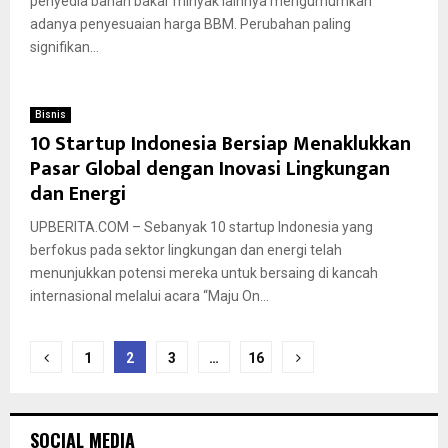
penyedia bahan bakar minyak lainnya mengumumkan
adanya penyesuaian harga BBM. Perubahan paling
signifikan...
Bisnis
10 Startup Indonesia Bersiap Menaklukkan
Pasar Global dengan Inovasi Lingkungan
dan Energi
UPBERITA.COM – Sebanyak 10 startup Indonesia yang
berfokus pada sektor lingkungan dan energi telah
menunjukkan potensi mereka untuk bersaing di kancah
internasional melalui acara “Maju On...
Paginasi
1
2
3
…
16
pos
SOCIAL MEDIA