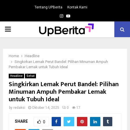
Tentang UPBerita
Kontak Kami
Instagram
Youtube
PRIMARY
MENU
Home
Headline
Singkirkan Lemak Perut Bandel: Pilihan Minuman Ampuh
Pembakar Lemak untuk Tubuh Ideal
Headline
Sehat
Singkirkan Lemak Perut Bandel: Pilihan
Minuman Ampuh Pembakar Lemak
untuk Tubuh Ideal
by
redaksi
Oktober 14, 2025
0
17
SHARE
0