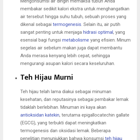
Mengonsumsi air dingin memaksa tubuh Anda
membakar sedikit kalori ekstra untuk menghangatkan
air tersebut hingga suhu tubuh, sebuah proses yang
dikenal sebagai
termogenesis
. Selain itu, air putih
sangat penting untuk menjaga
hidrasi optimal
, yang
esensial bagi fungsi
metabolisme
yang efisien. Minum
segelas air sebelum makan juga dapat membantu
Anda merasa kenyang lebih cepat, sehingga
mengurangi asupan kalori secara keseluruhan.
Teh Hijau Murni
Teh hijau telah lama diakui sebagai minuman
kesehatan, dan reputasinya sebagai pembakar lemak
tidaklah berlebihan. Minuman ini kaya akan
antioksidan katekin
, terutama epigallocatechin gallate
(EGCG), yang terbukti dapat meningkatkan
termogenesis dan oksidasi lemak. Beberapa
penelitian menunjukkan bahwa konsumsi
teh hijau