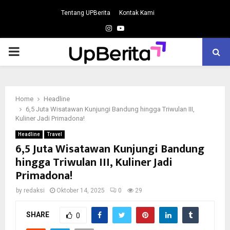
Tentang UPBerita
Kontak Kami
Instagram
Youtube
PRIMARY
MENU
Home
Headline
6,5 Juta Wisatawan Kunjungi Bandung hingga Triwulan III,
Kuliner Jadi Primadona!
Headline
Travel
6,5 Juta Wisatawan Kunjungi Bandung
hingga Triwulan III, Kuliner Jadi
Primadona!
by
redaksi
Oktober 14, 2025
0
29
SHARE
0