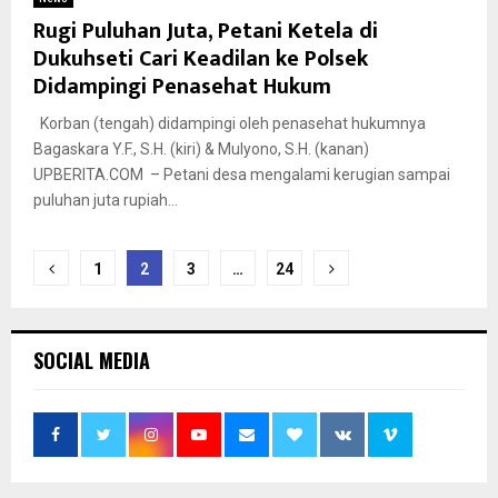
Rugi Puluhan Juta, Petani Ketela di
Dukuhseti Cari Keadilan ke Polsek
Didampingi Penasehat Hukum
Korban (tengah) didampingi oleh penasehat hukumnya
Bagaskara Y.F., S.H. (kiri) & Mulyono, S.H. (kanan)
UPBERITA.COM – Petani desa mengalami kerugian sampai
puluhan juta rupiah...
Paginasi
1
2
3
…
24
pos
SOCIAL MEDIA