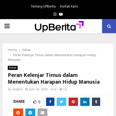
Tentang UPBerita
Kontak Kami
Instagram
Youtube
PRIMARY
MENU
Home
Sehat
Peran Kelenjar Timus dalam Menentukan Harapan Hidup
Manusia
Sehat
Peran Kelenjar Timus dalam
Menentukan Harapan Hidup Manusia
by
redaksi
Juni 18, 2026
0
16
SHARE
0