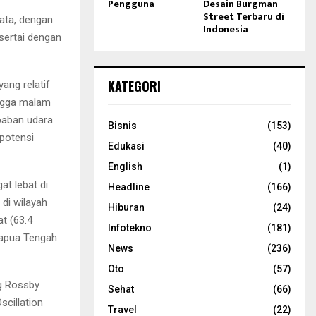
Pengguna
Desain Burgman
Street Terbaru di
rata, dengan
Indonesia
isertai dengan
KATEGORI
ng relatif
ingga malam
baban udara
Bisnis
(153)
rpotensi
Edukasi
(40)
English
(1)
t lebat di
Headline
(166)
 di wilayah
Hiburan
(24)
t (63.4
Infotekno
(181)
Papua Tengah
News
(236)
Oto
(57)
ng Rossby
Sehat
(66)
scillation
Travel
(22)