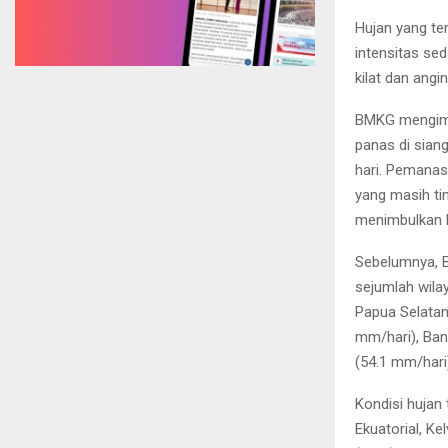
Hujan yang te
intensitas sed
kilat dan angi
BMKG mengimba
panas di sian
hari. Pemanas
yang masih ti
menimbulkan h
Sebelumnya, B
sejumlah wilay
Papua Selatan
mm/hari), Ban
(54.1 mm/hari
Kondisi hujan
Ekuatorial, Ke