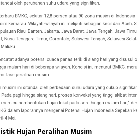
tandai oleh perubahan suhu udara yang signifikan.
terbaru BMKG, sekitar 12,8 persen atau 90 zona musim di Indonesia 
m kemarau. Wilayah-wilayah ini meliputi sebagian kecil dari Aceh, 
epulauan Riau, Banten, Jakarta, Jawa Barat, Jawa Tengah, Jawa Timur
t, Nusa Tenggara Timur, Gorontalo, Sulawesi Tengah, Sulawesi Selat
 Maluku.
catat adanya potensi cuaca panas terik di siang hari yang disusul o
gga malam hari di beberapa wilayah. Kondisi ini, menurut BMKG, mer
dari fase peralihan musim.
n musim ini ditandai oleh perbedaan suhu udara yang cukup signifika
. Pada pagi hingga siang hari, proses konveksi yang tinggi akibat inten
 memicu pembentukan hujan lokal pada sore hingga malam hari,” de
MKG dalam laporannya mengenai Potensi Hujan Indonesia Sepekan k
il-4 Mei.
istik Hujan Peralihan Musim