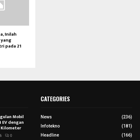
a, Inilah
 yang
tri pada 21
CATEGORIES
ggulan Mobil
News
(236)
E4 EV dengan
Infotekno
(181)
 Kilometer
Headline
(166)
6
0