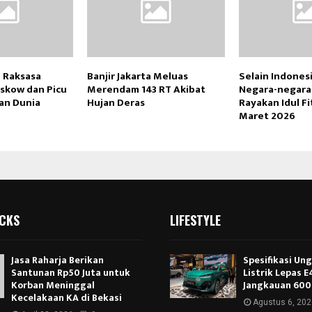
u Raksasa
Banjir Jakarta Meluas
Selain Indonesi
skow dan Picu
Merendam 143 RT Akibat
Negara-negara
an Dunia
Hujan Deras
Rayakan Idul Fi
Maret 2026
ICKS
LIFESTYLE
Jasa Raharja Berikan
Spesifikasi Un
Santunan Rp50 Juta untuk
Listrik Lepas 
Korban Meninggal
Jangkauan 600
Kecelakaan KA di Bekasi
Agustus 6, 202