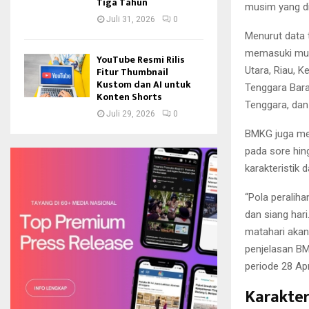
Tiga Tahun
musim yang di
Juli 31, 2026
0
Menurut data 
memasuki musi
YouTube Resmi Rilis
Fitur Thumbnail
Utara, Riau, K
Kustom dan AI untuk
Tenggara Bara
Konten Shorts
Tenggara, dan
Juli 29, 2026
0
BMKG juga men
pada sore hin
karakteristik 
“Pola peraliha
dan siang hari
matahari akan
penjelasan B
periode 28 Apr
Karakter