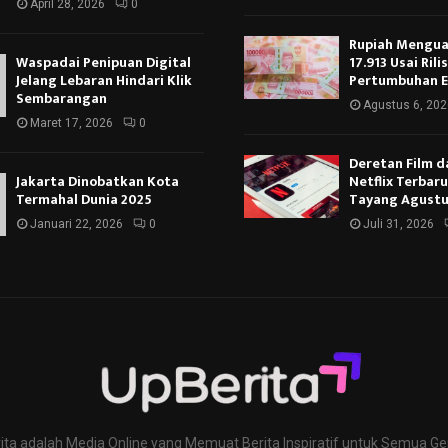
April 28, 2026
0
Rupiah Menguat
Waspadai Penipuan Digital
17.913 Usai Rili
Jelang Lebaran Hindari Klik
Pertumbuhan 
Sembarangan
Agustus 6, 202
Maret 17, 2026
0
Deretan Film d
Jakarta Dinobatkan Kota
Netflix Terbar
Termahal Dunia 2025
Tayang Agustu
Januari 22, 2026
0
Juli 31, 2026
ita adalah Media Online yang Memuat Berita Inspiratif untuk Semua Ge