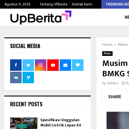
Kejaksaan Agung Tetapkan Lima Tersangka Korupsi Pengadaan…
Agustus 9, 2026
Tentang UPBerita
Kontak Kami
TRENDING N
N
SOCIAL MEDIA
Home
News
News
Musim 
BMKG S
by
redaksi
Me
SHARE
RECENT POSTS
Spesifikasi Unggulan
Mobil Listrik Lepas E4