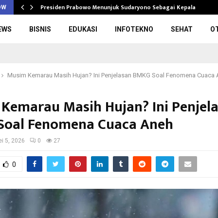
Presiden Prabowo Menunjuk Sudaryono Sebagai Kepala Badan
OW
EWS
BISNIS
EDUKASI
INFOTEKNO
SEHAT
O
Musim Kemarau Masih Hujan? Ini Penjelasan BMKG Soal Fenomena Cuaca
Kemarau Masih Hujan? Ini Penjel
oal Fenomena Cuaca Aneh
i 5, 2026
0
27
0