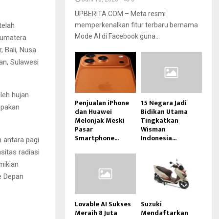
UPBERITA.COM – Meta resmi
telah
memperkenalkan fitur terbaru bernama
Mode AI di Facebook guna...
Sumatera
, Bali, Nusa
an, Sulawesi
leh hujan
Penjualan iPhone
15 Negara Jadi
upakan
dan Huawei
Bidikan Utama
Melonjak Meski
Tingkatkan
Pasar
Wisman
Smartphone...
Indonesia...
n antara pagi
sitas radiasi
mikian
e Depan
Lovable AI Sukses
Suzuki
Meraih 8 Juta
Mendaftarkan