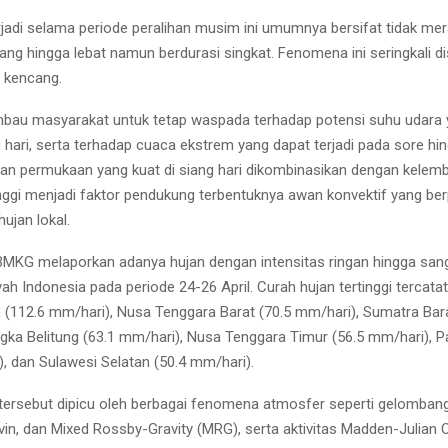
rjadi selama periode peralihan musim ini umumnya bersifat tidak me
ang hingga lebat namun berdurasi singkat. Fenomena ini seringkali d
n kencang.
u masyarakat untuk tetap waspada terhadap potensi suhu udara ya
g hari, serta terhadap cuaca ekstrem yang dapat terjadi pada sore h
an permukaan yang kuat di siang hari dikombinasikan dengan kelem
nggi menjadi faktor pendukung terbentuknya awan konvektif yang be
ujan lokal.
MKG melaporkan adanya hujan dengan intensitas ringan hingga sanga
ah Indonesia pada periode 24-26 April. Curah hujan tertinggi tercatat
 (112.6 mm/hari), Nusa Tenggara Barat (70.5 mm/hari), Sumatra Bara
gka Belitung (63.1 mm/hari), Nusa Tenggara Timur (56.5 mm/hari), 
), dan Sulawesi Selatan (50.4 mm/hari).
 tersebut dipicu oleh berbagai fenomena atmosfer seperti gelomba
lvin, dan Mixed Rossby-Gravity (MRG), serta aktivitas Madden-Julian O