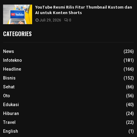
YouTube Resmi Rilis Fitur Thumbnail Kustom dan
AI untuk Konten Shorts
Juli 29, 2026
0
CATEGORIES
News
(236)
Infotekno
(181)
Headline
(166)
Bisnis
(152)
Sehat
(66)
Oto
(56)
Edukasi
(40)
Hiburan
(24)
Travel
(22)
English
(1)