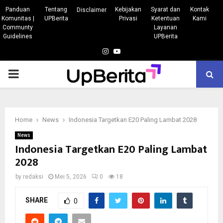
Panduan
Tentang
Kebijakan
Syarat dan
Kontak
Disclaimer
Komunitas |
UPBerita
Privasi
Ketentuan
Kami
Communty
Layanan
Guidelines
UPBerita
Instagram
Youtube
PRIMARY
MENU
Home
News
Indonesia Targetkan E20 Paling Lambat 2028
News
Indonesia Targetkan E20 Paling Lambat
2028
by
redaksi
Mei 5, 2026
0
18
SHARE
0