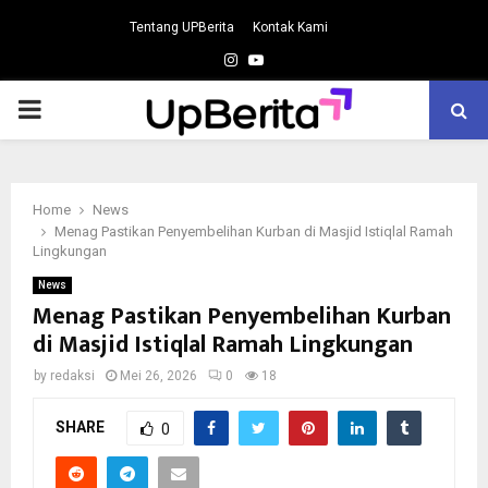
Tentang UPBerita
Kontak Kami
Instagram
Youtube
PRIMARY
MENU
Home
News
Menag Pastikan Penyembelihan Kurban di Masjid Istiqlal Ramah
Lingkungan
News
Menag Pastikan Penyembelihan Kurban
di Masjid Istiqlal Ramah Lingkungan
by
redaksi
Mei 26, 2026
0
18
SHARE
0