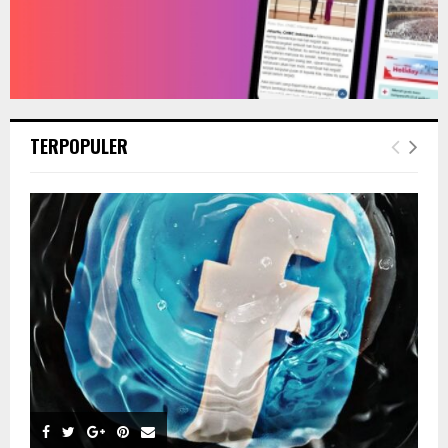
TERPOPULER