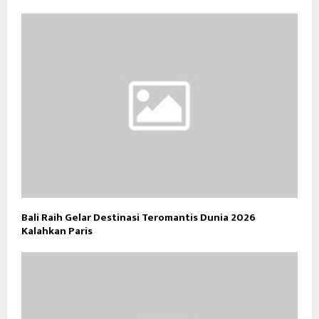
Bali Raih Gelar Destinasi Teromantis Dunia 2026
Kalahkan Paris