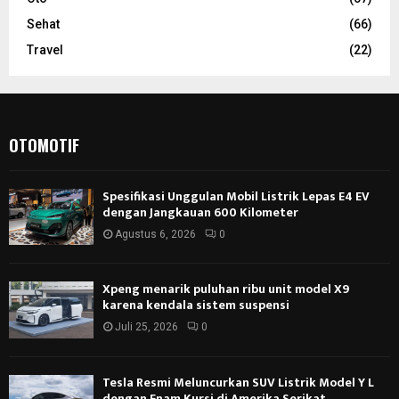
Sehat
(66)
Travel
(22)
OTOMOTIF
Spesifikasi Unggulan Mobil Listrik Lepas E4 EV
dengan Jangkauan 600 Kilometer
Agustus 6, 2026
0
Xpeng menarik puluhan ribu unit model X9
karena kendala sistem suspensi
Juli 25, 2026
0
Tesla Resmi Meluncurkan SUV Listrik Model Y L
dengan Enam Kursi di Amerika Serikat