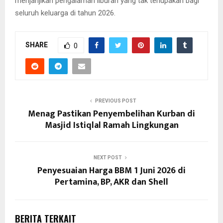
menjanjikan pengalaman liburan yang tak terlupakan bagi
seluruh keluarga di tahun 2026.
SHARE
0
PREVIOUS POST
Menag Pastikan Penyembelihan Kurban di
Masjid Istiqlal Ramah Lingkungan
NEXT POST
Penyesuaian Harga BBM 1 Juni 2026 di
Pertamina, BP, AKR dan Shell
BERITA TERKAIT