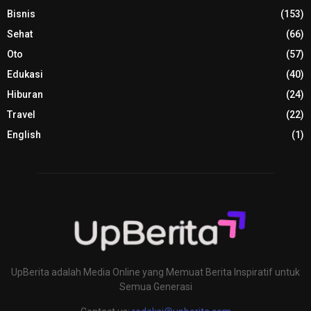
Bisnis
(153)
Sehat
(66)
Oto
(57)
Edukasi
(40)
Hiburan
(24)
Travel
(22)
English
(1)
UpBerita adalah Media Online yang Memuat Berita Inspiratif untuk
Semua Generasi