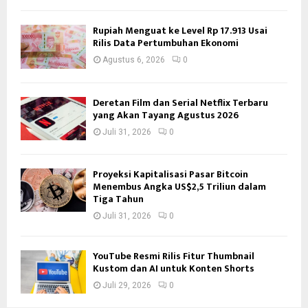
Rupiah Menguat ke Level Rp 17.913 Usai
Rilis Data Pertumbuhan Ekonomi
Agustus 6, 2026
0
Deretan Film dan Serial Netflix Terbaru
yang Akan Tayang Agustus 2026
Juli 31, 2026
0
Proyeksi Kapitalisasi Pasar Bitcoin
Menembus Angka US$2,5 Triliun dalam
Tiga Tahun
Juli 31, 2026
0
YouTube Resmi Rilis Fitur Thumbnail
Kustom dan AI untuk Konten Shorts
Juli 29, 2026
0