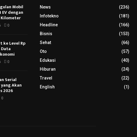
ggulan Mobil
News
(236)
E4 EV dengan
Infotekno
(181)
 Kilometer
Headline
(166)
6
0
Bisnis
(153)
 ke Level Rp
Sehat
(66)
s Data
Oto
(57)
Ekonomi
Edukasi
(40)
6
0
Hiburan
(24)
Travel
(22)
an Serial
u yang Akan
English
(1)
s 2026
0