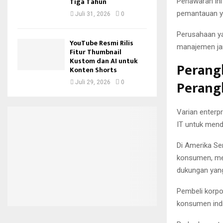
Tiga Tahun
Penawaran ini
pemantauan ya
Juli 31, 2026
0
Perusahaan y
YouTube Resmi Rilis
manajemen jar
Fitur Thumbnail
Kustom dan AI untuk
Perang
Konten Shorts
Perang
Juli 29, 2026
0
Varian enterp
IT untuk mend
Di Amerika Ser
konsumen, mes
dukungan yang
Pembeli korp
konsumen indiv