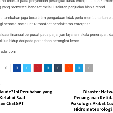
ma terletak pada penyediaan perangkat lunak enterprise dan komit
g yang menyertai handset melalui saluran penjualan bisnis resmi.
ya tambahan juga berarti tim pengadaan tidak perlu membenarkan bia
nggi semata-mata untuk manfaat pendaftaran enterprise.
aluasi finansial berpusat pada perjanjian layanan, skala penerapan, d
iklus hidup daripada perbedaan perangkat keras.
radar.com
0
T
laude? Ini Perubahan yang
Disaster Netw
Ketahui Saat
Penanganan Ketid
kan ChatGPT
Psikologis Akibat C
Hidrometeorologi 