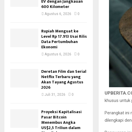
EV dengan Jangkauan
600 Kilometer
Agustus 6, 2026
0
Rupiah Menguat ke
Level Rp 17.913 Usai Rilis
Data Pertumbuhan
Ekonomi
Agustus 6, 2026
0
Deretan Film dan Serial
Netflix Terbaru yang
Akan Tayang Agustus
2026
UPBERITA.
Juli 31, 2026
0
khusus untuk 
Proyeksi Kapitalisasi
Perangkat ini
Pasar Bitcoin
dilengkapi den
Menembus Angka
US$2,5 Triliun dalam