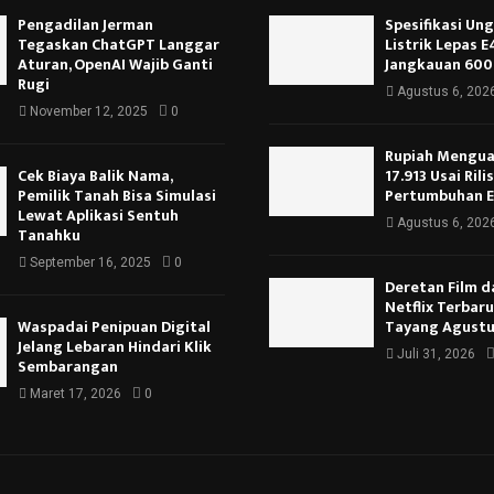
Pengadilan Jerman
Spesifikasi Un
Tegaskan ChatGPT Langgar
Listrik Lepas 
Aturan, OpenAI Wajib Ganti
Jangkauan 600
Rugi
Agustus 6, 202
November 12, 2025
0
Rupiah Menguat
Cek Biaya Balik Nama,
17.913 Usai Rili
Pemilik Tanah Bisa Simulasi
Pertumbuhan 
Lewat Aplikasi Sentuh
Agustus 6, 202
Tanahku
September 16, 2025
0
Deretan Film d
Netflix Terbar
Waspadai Penipuan Digital
Tayang Agustu
Jelang Lebaran Hindari Klik
Juli 31, 2026
Sembarangan
Maret 17, 2026
0