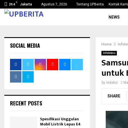
C
Jakarta
Agustus 7, 2026
Tentang UPBerita
Kontak Kam
29.4
NEWS
SOCIAL MEDIA
Home
Infot
Infotekno
Samsun
untuk 
by
redaksi
Ma
SHARE
RECENT POSTS
Spesifikasi Unggulan
Mobil Listrik Lepas E4