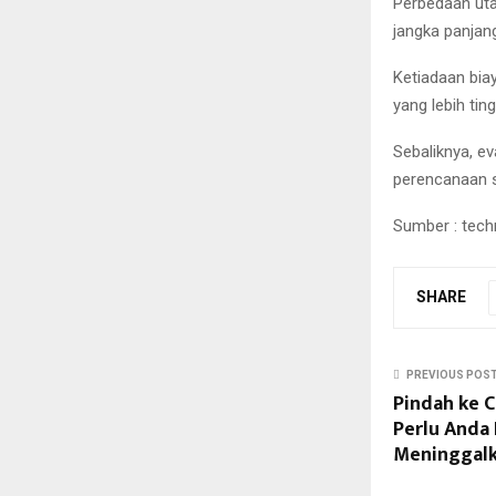
Perbedaan uta
jangka panjan
Ketiadaan bia
yang lebih ti
Sebaliknya, ev
perencanaan s
Sumber : tech
SHARE
PREVIOUS POS
Pindah ke C
Perlu Anda 
Meninggal