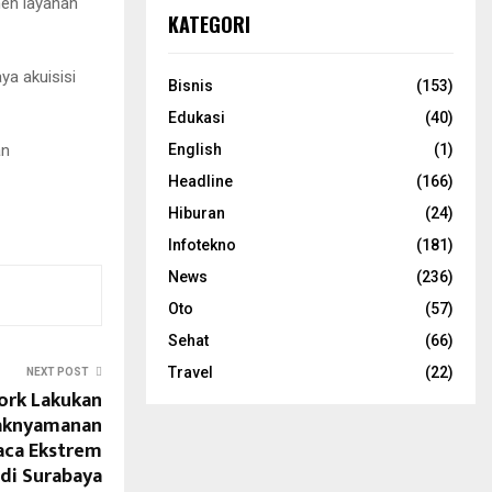
men layanan
KATEGORI
ya akuisisi
Bisnis
(153)
Edukasi
(40)
English
(1)
an
Headline
(166)
Hiburan
(24)
Infotekno
(181)
News
(236)
Oto
(57)
Sehat
(66)
Travel
(22)
NEXT POST
ork Lakukan
aknyamanan
uaca Ekstrem
di Surabaya