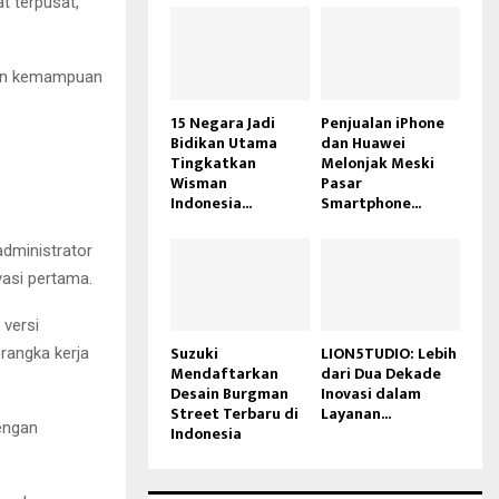
t terpusat,
kan kemampuan
15 Negara Jadi
Penjualan iPhone
Bidikan Utama
dan Huawei
Tingkatkan
Melonjak Meski
Wisman
Pasar
Indonesia...
Smartphone...
administrator
vasi pertama.
 versi
Suzuki
LION5TUDIO: Lebih
rangka kerja
Mendaftarkan
dari Dua Dekade
Desain Burgman
Inovasi dalam
Street Terbaru di
Layanan...
engan
Indonesia