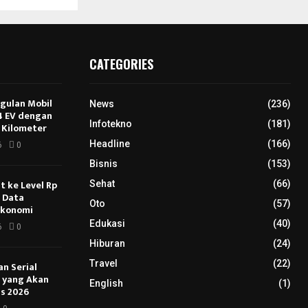
CATEGORIES
ggulan Mobil
News
(236)
E4 EV dengan
Infotekno
(181)
 Kilometer
Headline
(166)
6
0
Bisnis
(153)
 ke Level Rp
Sehat
(66)
s Data
Oto
(57)
Ekonomi
Edukasi
(40)
6
0
Hiburan
(24)
Travel
(22)
an Serial
u yang Akan
English
(1)
s 2026