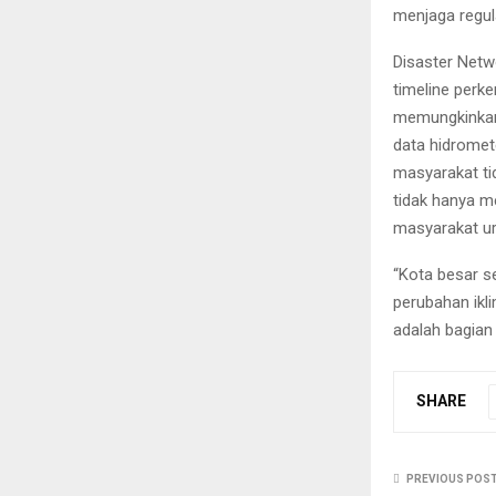
menjaga regul
Disaster Net
timeline perk
memungkinkan
data hidromet
masyarakat ti
tidak hanya m
masyarakat urb
“Kota besar s
perubahan ikl
adalah bagian 
SHARE
PREVIOUS POS