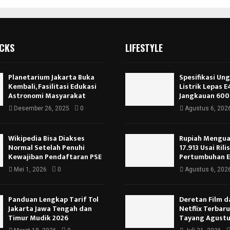
ICKS
LIFESTYLE
Planetarium Jakarta Buka
Spesifikasi Un
Kembali, Fasilitasi Edukasi
Listrik Lepas 
Astronomi Masyarakat
Jangkauan 600
Desember 26, 2025
0
Agustus 6, 202
Wikipedia Bisa Diakses
Rupiah Menguat
Normal Setelah Penuhi
17.913 Usai Rili
Kewajiban Pendaftaran PSE
Pertumbuhan 
Mei 1, 2026
0
Agustus 6, 202
Panduan Lengkap Tarif Tol
Deretan Film d
Jakarta Jawa Tengah dan
Netflix Terbar
Timur Mudik 2026
Tayang Agustu