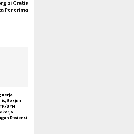
gizi Gratis
ta Penerima
 Kerja
nis, Sekjen
ATR/BPN
Bekerja
gah Efisiensi