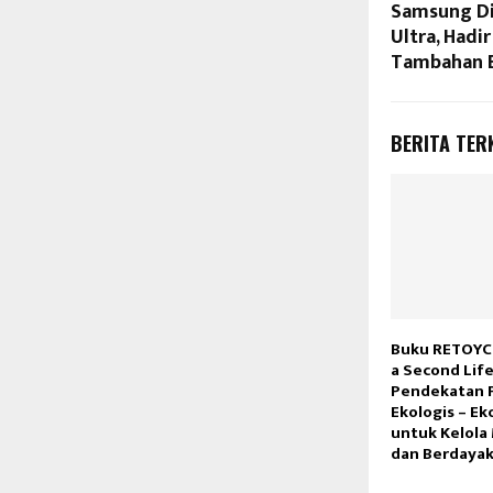
Samsung Di
Ultra, Hadi
Tambahan B
BERITA TER
Buku RETOYCL
a Second Lif
Pendekatan P
Ekologis – Ek
untuk Kelola
dan Berdaya