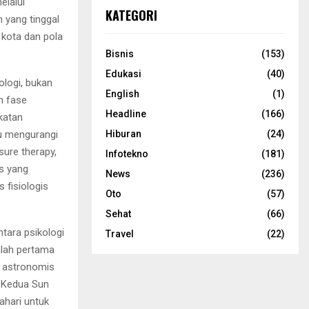
elalui
KATEGORI
 yang tinggal
k kota dan pola
Bisnis
(153)
Edukasi
(40)
logi, bukan
English
(1)
n fase
Headline
(166)
katan
Hiburan
(24)
du mengurangi
sure therapy,
Infotekno
(181)
s yang
News
(236)
fisiologis
Oto
(57)
Sehat
(66)
ntara psikologi
Travel
(22)
alah pertama
 astronomis
. Kedua Sun
ahari untuk