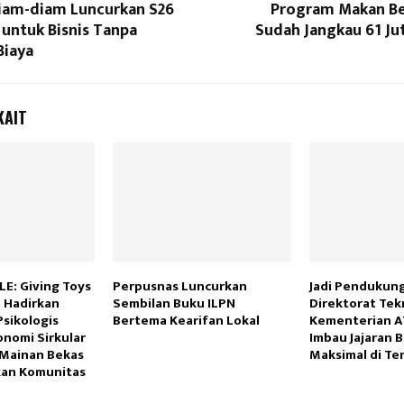
am-diam Luncurkan S26
Program Makan Ber
r untuk Bisnis Tanpa
Sudah Jangkau 61 Ju
iaya
KAIT
E: Giving Toys
Perpusnas Luncurkan
Jadi Pendukung
e Hadirkan
Sembilan Buku ILPN
Direktorat Tek
sikologis
Bertema Kearifan Lokal
Kementerian 
onomi Sirkular
Imbau Jajaran 
 Mainan Bekas
Maksimal di Ten
kan Komunitas