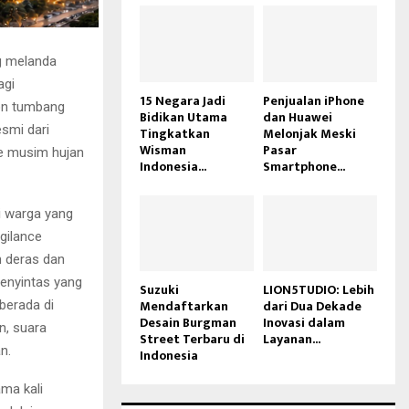
g melanda
agi
15 Negara Jadi
Penjualan iPhone
hon tumbang
Bidikan Utama
dan Huawei
smi dari
Tingkatkan
Melonjak Meski
Wisman
Pasar
e musim hujan
Indonesia...
Smartphone...
i warga yang
gilance
n deras dan
enyintas yang
Suzuki
LION5TUDIO: Lebih
Mendaftarkan
dari Dua Dekade
berada di
Desain Burgman
Inovasi dalam
n, suara
Street Terbaru di
Layanan...
n.
Indonesia
ama kali