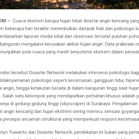
OM –
Cuaca ekstrem berupa hujan lebat disertai angin kencang yan
m beberapa hari terakhir menimbulkan dampak fisik dan psikologis b
erdasarkan laporan media lokal dan observasi tercatat puluhan po
bangunan mengalami kerusakan akibat hujan angin. Data prakiraan re
nunjukkan pola cuaca yang masih berpotensi ekstrem dalam period
disi tersebut Disaster Network melakukan intervensi psikologis bag
idaknyamanan psikologis seperti kecemasan, gangguan tidur, hipervi
a angin, hingga ketakutan berada di dalam bangunan tinggi saat huja
. Salah satu kelompok yang mendapatkan perhatian khusus adalah p
ekerja di gedung-gedung tinggi (skyscraper) di Surabaya. Pengalaman 
aat angin kencang dan hujan ekstrem sering memicu sensasi goyanga
ta persepsi ancaman struktural yang memperkuat respons kecemasa
istyo Yuwanto dari Disaster Network, pendekatan ini bukan yang pert