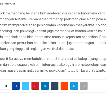
asi emosi.
work memandang bencana hidrometeorologi sebagai fenomena yang 
embangan tertentu. Pemahaman terhadap prakiraan cuaca dan pola a
 tim memprediksi fase peningkatan kecemasan masyarakat. Kolabor
eorologi dan psikologi kognitif juga memperkuat komunikasi risiko, 
dak terjebak pada bias optimisme maupun kepanikan berlebihan. Pend
enekankan pemulihan pascakejadian, tetapi juga membangun ketahan
an yang tinggal di lingkungan vertikal dan padat.
eperti Surabaya membutuhkan model intervensi psikologis yang adap
im dan pola cuaca ekstrem. Integrasi psikologi, hidrometeorologi, da
dari masa depan mitigasi risiko psikologis,” tutup Dr. Listyo Yuwanto.
0
T