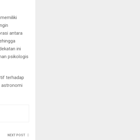
memiliki
ngin
asi antara
sehingga
ekatan ini
an psikologis
tif terhadap
n astronomi
NEXT POST