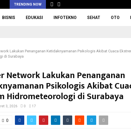
i
TRENDING NOW
BISNIS
EDUKASI
INFOTEKNO
SEHAT
OTO
twork Lakukan Penanganan Ketidaknyamanan Psikologis Akibat Cuaca Ekstr
gi di Surabaya
er Network Lakukan Penanganan
knyamanan Psikologis Akibat Cua
m Hidrometeorologi di Surabaya
ret 3, 2026
0
17
0