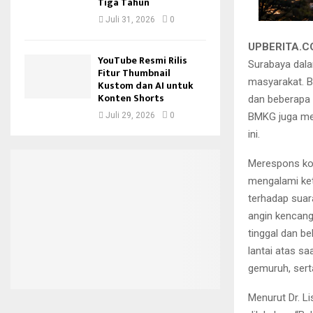
Tiga Tahun
Juli 31, 2026
0
UPBERITA.C
YouTube Resmi Rilis
Surabaya dala
Fitur Thumbnail
masyarakat. B
Kustom dan AI untuk
Konten Shorts
dan beberapa 
Juli 29, 2026
0
BMKG juga me
ini.
Merespons kon
mengalami ket
terhadap suar
angin kencang
tinggal dan b
lantai atas s
gemuruh, ser
Menurut Dr. L