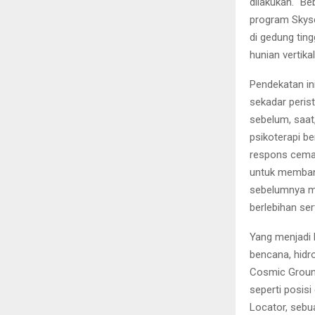
dilakukan. “B
program Skysc
di gedung ting
hunian vertik
Pendekatan in
sekadar peris
sebelum, saat
psikoterapi be
respons cemas
untuk membang
sebelumnya me
berlebihan se
Yang menjadi k
bencana, hidr
Cosmic Groun
seperti posis
Locator, sebu