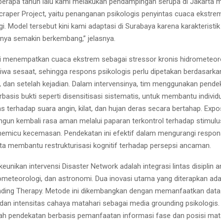
eberapa tahun lalu kami melakukan pendampingan serupa di Jakarta m
raper Project, yaitu penanganan psikologis penyintas cuaca ekstrem
gi. Model tersebut kini kami adaptasi di Surabaya karena karakteristi
alnya semakin berkembang,” jelasnya.
i menempatkan cuaca ekstrem sebagai stressor kronis hidrometeoro
tiwa sesaat, sehingga respons psikologis perlu dipetakan berdasarka
, dan setelah kejadian. Dalam intervensinya, tim menggunakan pende
rbasis bukti seperti disensitisasi sistematis, untuk membantu indivi
 terhadap suara angin, kilat, dan hujan deras secara bertahap. Expo
un kembali rasa aman melalui paparan terkontrol terhadap stimulu
micu kecemasan. Pendekatan ini efektif dalam mengurangi respons 
rta membantu restrukturisasi kognitif terhadap persepsi ancaman.
eunikan intervensi Disaster Network adalah integrasi lintas disiplin a
ometeorologi, dan astronomi. Dua inovasi utama yang diterapkan ad
ding Therapy. Metode ini dikembangkan dengan memanfaatkan data
i dan intensitas cahaya matahari sebagai media grounding psikologis
ah pendekatan berbasis pemanfaatan informasi fase dan posisi mat