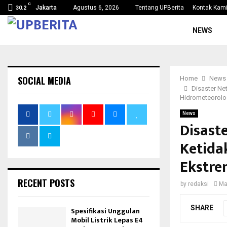
C
Jakarta
Agustus 6, 2026
Tentang UPBerita
Kontak Kam
30.2
NEWS
SOCIAL MEDIA
Home
News
Disaster Ne
Hidrometeorolo
News
Disast
Ketida
Ekstre
RECENT POSTS
by
redaksi
Ma
SHARE
Spesifikasi Unggulan
Mobil Listrik Lepas E4