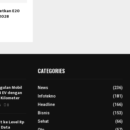
getkan E20
 2028
CATEGORIES
ggulan Mobil
News
(236)
E4 EV dengan
Infotekno
(181)
 Kilometer
Headline
(166)
6
0
Bisnis
(153)
 ke Level Rp
Sehat
(66)
s Data
Oto
(57)