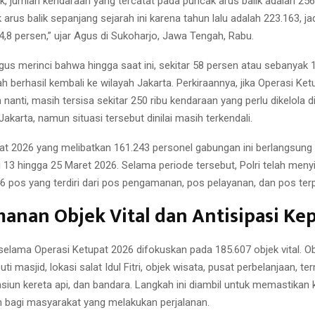
k, jumlah kendaraan yang tercatat pada puncak arus balik adalah 256.3
 arus balik sepanjang sejarah ini karena tahun lalu adalah 223.163, ja
4,8 persen,” ujar Agus di Sukoharjo, Jawa Tengah, Rabu.
Agus merinci bahwa hingga saat ini, sekitar 58 persen atau sebanyak 
h berhasil kembali ke wilayah Jakarta. Perkiraannya, jika Operasi Ke
nanti, masih tersisa sekitar 250 ribu kendaraan yang perlu dikelola di
karta, namun situasi tersebut dinilai masih terkendali.
at 2026 yang melibatkan 161.243 personel gabungan ini berlangsung
ri 13 hingga 25 Maret 2026. Selama periode tersebut, Polri telah men
6 pos yang terdiri dari pos pengamanan, pos pelayanan, dan pos ter
anan Objek Vital dan Antisipasi Ke
lama Operasi Ketupat 2026 difokuskan pada 185.607 objek vital. Ob
ti masjid, lokasi salat Idul Fitri, objek wisata, pusat perbelanjaan, ter
asiun kereta api, dan bandara. Langkah ini diambil untuk memastikan
bagi masyarakat yang melakukan perjalanan.