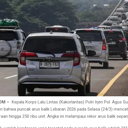
COM –
Kepala Korps Lalu Lintas (Kakorlantas) Polri Irjen Pol. Agus 
bahwa puncak arus balik Lebaran 2026 pada Selasa (24/3) mencata
an hingga 250 ribu unit. Angka ini melampaui rekor arus balik sepan