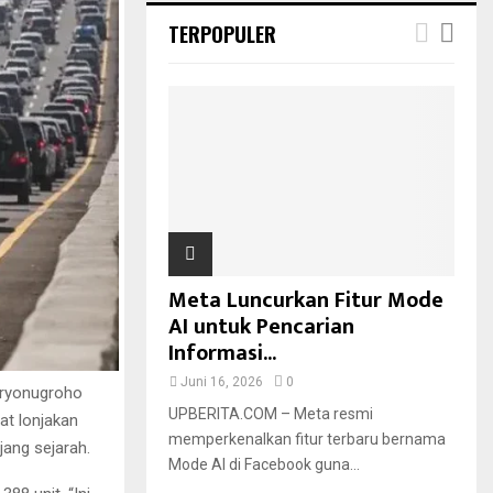
TERPOPULER
Meta Luncurkan Fitur Mode
AI untuk Pencarian
Informasi...
Juni 16, 2026
0
Suryonugroho
UPBERITA.COM – Meta resmi
t lonjakan
memperkenalkan fitur terbaru bernama
jang sejarah.
Mode AI di Facebook guna...