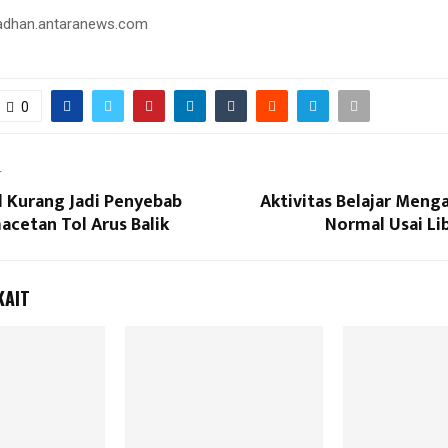
adhan.antaranews.com
0
T
l Kurang Jadi Penyebab
Aktivitas Belajar Meng
cetan Tol Arus Balik
Normal Usai Lib
KAIT