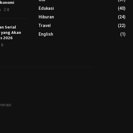
Ekonomi
Edukasi
(40)
6
0
Hiburan
(24)
Travel
(22)
an Serial
u yang Akan
English
(1)
s 2026
0
nerasi