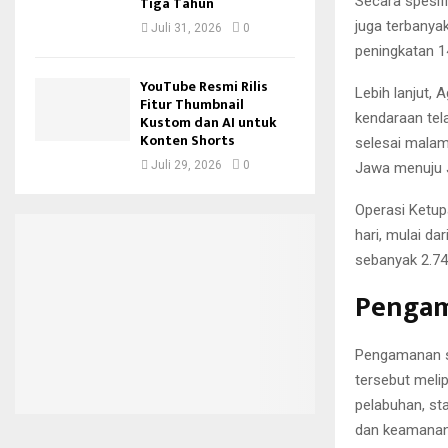
Secara spesifi
Tiga Tahun
juga terbanyak
Juli 31, 2026
0
peningkatan 1
YouTube Resmi Rilis
Lebih lanjut, 
Fitur Thumbnail
kendaraan tela
Kustom dan AI untuk
Konten Shorts
selesai malam 
Juli 29, 2026
0
Jawa menuju Ja
Operasi Ketup
hari, mulai da
sebanyak 2.74
Pengam
Pengamanan se
tersebut melipu
pelabuhan, st
dan keamanan 