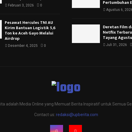
Pertumbuhan 
Februari 3, 2026
0
Agustus 6, 202
Pesawat Hercules TNI AU
Deretan Film d
Kirim Bantuan Logistik 5,6
Netflix Terbar
Ton ke Aceh Gayo Melalui
Tayang Agustu
Airdrop
Juli 31, 2026
Desember 4, 2025
0
ita adalah Media Online yang Memuat Berita Inspiratif untuk Semua Ge
Contact us:
redaksi@upberita.com