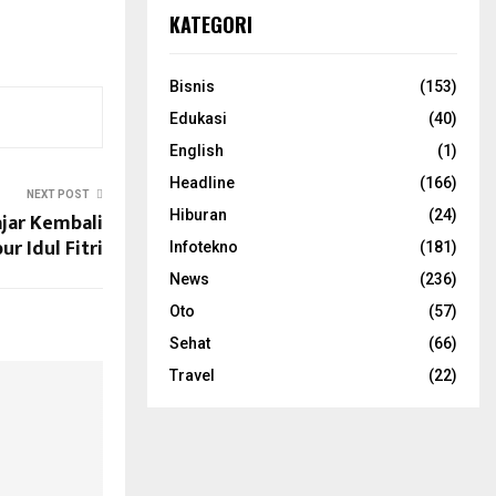
KATEGORI
Bisnis
(153)
Edukasi
(40)
English
(1)
Headline
(166)
NEXT POST
Hiburan
(24)
ajar Kembali
ur Idul Fitri
Infotekno
(181)
News
(236)
Oto
(57)
Sehat
(66)
Travel
(22)