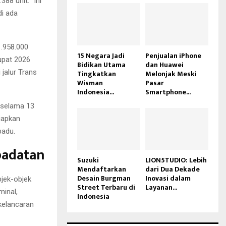
88 unit. “Ini
di ada
1.958.000
15 Negara Jadi
Penjualan iPhone
tupat 2026
Bidikan Utama
dan Huawei
 jalur Trans
Tingkatkan
Melonjak Meski
Wisman
Pasar
Indonesia...
Smartphone...
 selama 13
yiapkan
padu.
padatan
Suzuki
LION5TUDIO: Lebih
Mendaftarkan
dari Dua Dekade
Desain Burgman
Inovasi dalam
jek-objek
Street Terbaru di
Layanan...
minal,
Indonesia
 kelancaran