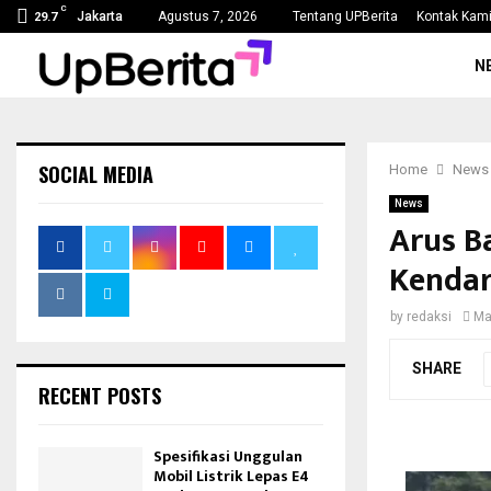
C
mi…
Kejaksaan Agung Tetapkan Lima Tersangka Ko
Jakarta
Agustus 7, 2026
Tentang UPBerita
Kontak Kam
29.7
N
SOCIAL MEDIA
Home
News
News
Arus B
Kendar
by
redaksi
Ma
SHARE
RECENT POSTS
Spesifikasi Unggulan
Mobil Listrik Lepas E4