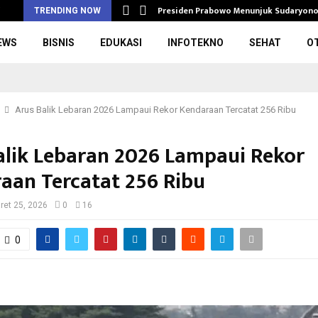
rupsi Pengadaan…
Presiden Prabowo Menunjuk Sudaryono
i
TRENDING NOW
EWS
BISNIS
EDUKASI
INFOTEKNO
SEHAT
O
Arus Balik Lebaran 2026 Lampaui Rekor Kendaraan Tercatat 256 Ribu
alik Lebaran 2026 Lampaui Rekor
aan Tercatat 256 Ribu
ret 25, 2026
0
16
0