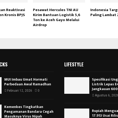
an Reaktivasi
Pesawat Hercules TNI AU
Indonesia Tar
en Kronis BPJS
Kirim Bantuan Logistik 5,6
Paling Lambat
Ton ke Aceh Gayo Melalui
Airdrop
ICKS
LIFESTYLE
MUI Imbau Umat Hormati
Spesifikasi Un
Perbedaan Awal Ramadhan
Listrik Lepas 
Jangkauan 600
Februari 12, 2026
0
Agustus 6, 202
Kemenkes Tingkatkan
Rupiah Menguat
Pengamanan Bandara Cegah
17.913 Usai Rili
Masuknya Virus Nipah