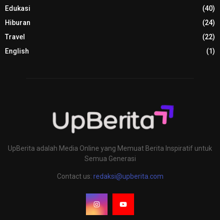
Edukasi
(40)
Hiburan
(24)
Travel
(22)
English
(1)
UpBerita adalah Media Online yang Memuat Berita Inspiratif untuk
Semua Generasi
Contact us:
redaksi@upberita.com