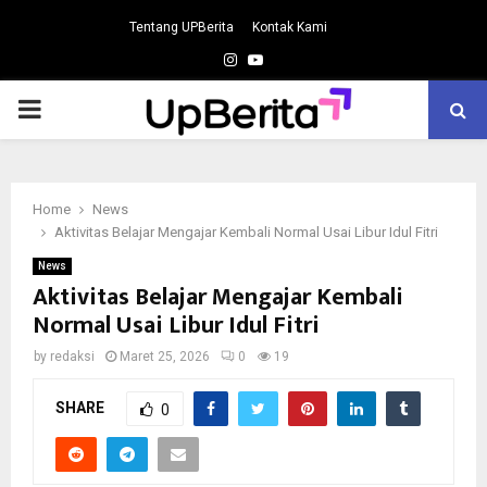
Tentang UPBerita
Kontak Kami
Instagram
Youtube
PRIMARY
MENU
Home
News
Aktivitas Belajar Mengajar Kembali Normal Usai Libur Idul Fitri
News
Aktivitas Belajar Mengajar Kembali
Normal Usai Libur Idul Fitri
by
redaksi
Maret 25, 2026
0
19
SHARE
0