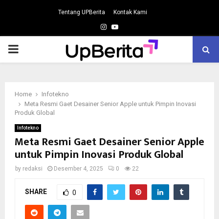
Tentang UPBerita
Kontak Kami
Instagram
Youtube
PRIMARY
MENU
Home
Infotekno
Meta Resmi Gaet Desainer Senior Apple untuk Pimpin Inovasi
Produk Global
Infotekno
Meta Resmi Gaet Desainer Senior Apple
untuk Pimpin Inovasi Produk Global
by
redaksi
Desember 4, 2025
0
22
SHARE
0