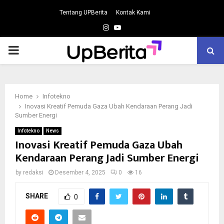
Tentang UPBerita
Kontak Kami
Instagram
Youtube
PRIMARY
MENU
Home
Infotekno
Inovasi Kreatif Pemuda Gaza Ubah Kendaraan Perang Jadi
Sumber Energi
Infotekno
News
Inovasi Kreatif Pemuda Gaza Ubah
Kendaraan Perang Jadi Sumber Energi
by
redaksi
Desember 4, 2025
0
16
SHARE
0