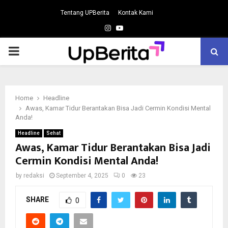
Tentang UPBerita
Kontak Kami
Instagram
Youtube
PRIMARY
MENU
Home
Headline
Awas, Kamar Tidur Berantakan Bisa Jadi Cermin Kondisi Mental
Anda!
Headline
Sehat
Awas, Kamar Tidur Berantakan Bisa Jadi
Cermin Kondisi Mental Anda!
by
redaksi
September 4, 2025
0
23
SHARE
0