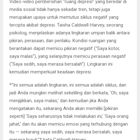
Video-video pembersihan “ruang depresi” yang beredar di
media sosial tidak hanya sekadar tren, tetapi juga
merupakan upaya untuk memutus siklus negatif yang
tercipta akibat depresi. Taisha Caldwell-Harvey, seorang
psikolog, menjelaskan adanya lingkaran umpan balik antara
pikiran, perasaan, dan perilaku. Kondisi ruangan yang
berantakan dapat memicu pikiran negatif (“Saya kotor,
saya malas”), yang selanjutnya memicu perasaan negatif
(“Saya sedih, saya merasa bersalah”). Lingkaran ini
kemudian memperkuat keadaan depresi.
*”Ini semua adalah lingkaran, ini semua adalah siklus, dan
jadi Anda mungkin melihat sekeliling dan berkata, ‘Oh, saya
menjijikkan, saya malas,’ dan kemudian jika Anda
mengatakan itu, sekarang Anda akan memiliki [pikiran
seperti] ‘Saya seharusnya tidak melakukan ini,’ ‘Saya orang
jahat,’ dan itu akan memicu emosi yang terhubung dengan
itu — sekarang saya sedih, saya merasa bersalah, saya
merasa buruk,”* kata Caldwell-Harvey.