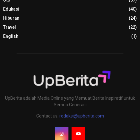
Edukasi
(40)
Hiburan
(24)
Travel
(22)
English
(1)
UpBerita adalah Media Online yang Memuat Berita Inspiratif untuk
Semua Generasi
Contact us:
redaksi@upberita.com