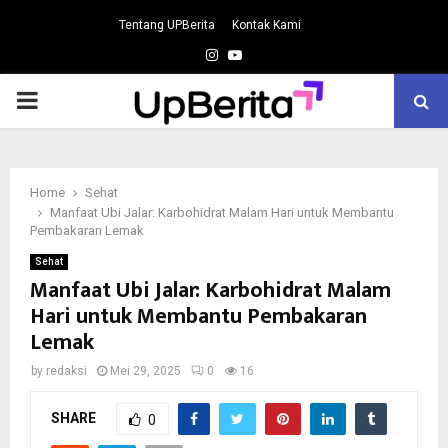
Tentang UPBerita
Kontak Kami
Instagram
Youtube
PRIMARY
MENU
Home
Sehat
Manfaat Ubi Jalar: Karbohidrat Malam Hari untuk Membantu
Pembakaran Lemak
Sehat
Manfaat Ubi Jalar: Karbohidrat Malam
Hari untuk Membantu Pembakaran
Lemak
by
redaksi
Mei 29, 2025
0
16
SHARE
0