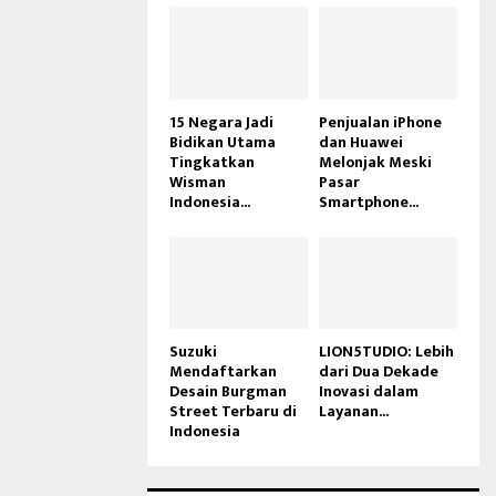
15 Negara Jadi
Penjualan iPhone
Bidikan Utama
dan Huawei
Tingkatkan
Melonjak Meski
Wisman
Pasar
Indonesia...
Smartphone...
Suzuki
LION5TUDIO: Lebih
Mendaftarkan
dari Dua Dekade
Desain Burgman
Inovasi dalam
Street Terbaru di
Layanan...
Indonesia