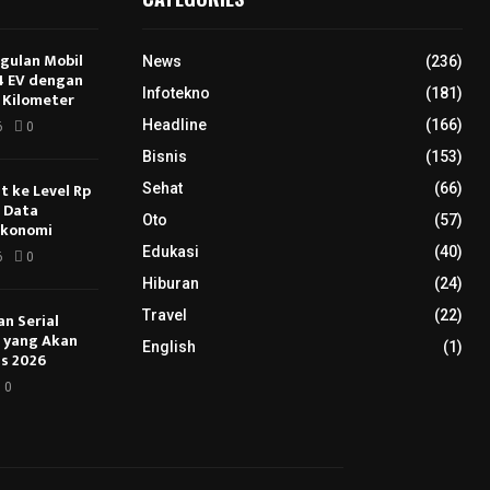
ggulan Mobil
News
(236)
E4 EV dengan
Infotekno
(181)
 Kilometer
Headline
(166)
6
0
Bisnis
(153)
 ke Level Rp
Sehat
(66)
s Data
Oto
(57)
Ekonomi
Edukasi
(40)
6
0
Hiburan
(24)
Travel
(22)
an Serial
u yang Akan
English
(1)
s 2026
0