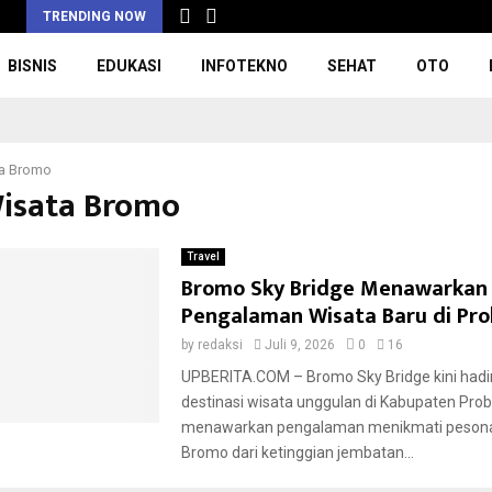
TRENDING NOW
BISNIS
EDUKASI
INFOTEKNO
SEHAT
OTO
a Bromo
Wisata Bromo
Travel
Bromo Sky Bridge Menawarkan
Pengalaman Wisata Baru di Pro
by
redaksi
Juli 9, 2026
0
16
UPBERITA.COM – Bromo Sky Bridge kini hadi
destinasi wisata unggulan di Kabupaten Pro
menawarkan pengalaman menikmati peson
Bromo dari ketinggian jembatan...