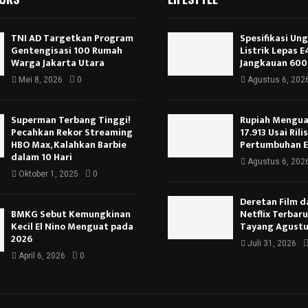
TNI AD Targetkan Program
Spesifikasi Un
Gentengisasi 100 Rumah
Listrik Lepas 
Warga Jakarta Utara
Jangkauan 600
Mei 8, 2026
0
Agustus 6, 202
Superman Terbang Tinggi!
Rupiah Menguat
Pecahkan Rekor Streaming
17.913 Usai Rili
HBO Max, Kalahkan Barbie
Pertumbuhan 
dalam 10 Hari
Agustus 6, 202
Oktober 1, 2025
0
Deretan Film d
BMKG Sebut Kemungkinan
Netflix Terbar
Kecil El Nino Menguat pada
Tayang Agustu
2026
Juli 31, 2026
April 6, 2026
0