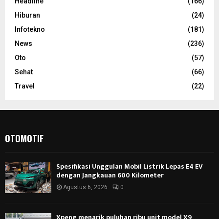
Headline
(166)
Hiburan
(24)
Infotekno
(181)
News
(236)
Oto
(57)
Sehat
(66)
Travel
(22)
OTOMOTIF
Spesifikasi Unggulan Mobil Listrik Lepas E4 EV
dengan Jangkauan 600 Kilometer
Agustus 6, 2026
0
Xpeng menarik puluhan ribu unit model X9