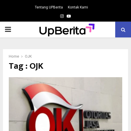
Tentang UPBerita
Kontak Kami
Instagram
Youtube
PRIMARY
MENU
Home
OJK
Tag : OJK