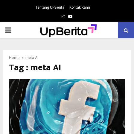
Tentang UPBerita
Kontak Kami
Instagram
Youtube
PRIMARY
MENU
Home
meta AI
Tag : meta AI