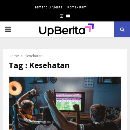
Tentang UPBerita
Kontak Kami
Instagram
Youtube
PRIMARY
MENU
Home
Kesehatan
Tag : Kesehatan