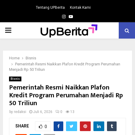
Tentang UPBerita
Kontak Kami
Instagram
Youtube
PRIMARY
MENU
Home
Bisnis
Pemerintah Resmi Naikkan Plafon Kredit Program Perumahan
Menjadi Rp 50 Triliun
Bisnis
Pemerintah Resmi Naikkan Plafon
Kredit Program Perumahan Menjadi Rp
50 Triliun
by
redaksi
Juli 6, 2026
0
13
SHARE
0