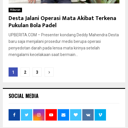
Hiburan
Desta Jalani Operasi Mata Akibat Terkena
Pukulan Bola Padel
UPBERITA.COM – Presenter kondang Deddy Mahendra Desta
baru saja menjalani prosedur medis berupa operasi
penyedotan darah pada lensa mata kirinya setelah
mengalami kecelakaan saat bermain...
Paginasi
1
2
3
pos
SOCIAL MEDIA