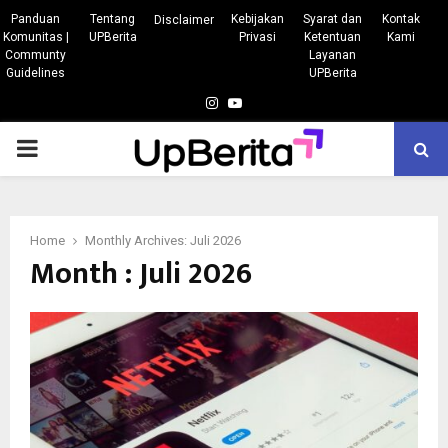
Panduan
Tentang
Kebijakan
Syarat dan
Kontak
Disclaimer
Komunitas |
UPBerita
Privasi
Ketentuan
Kami
Communty
Layanan
Guidelines
UPBerita
Instagram
Youtube
PRIMARY
MENU
Home
Monthly Archives: Juli 2026
Month : Juli 2026