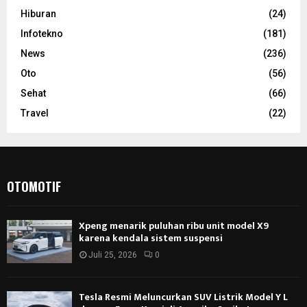
Hiburan
(24)
Infotekno
(181)
News
(236)
Oto
(56)
Sehat
(66)
Travel
(22)
OTOMOTIF
Xpeng menarik puluhan ribu unit model X9
karena kendala sistem suspensi
Juli 25, 2026
0
Tesla Resmi Meluncurkan SUV Listrik Model Y L