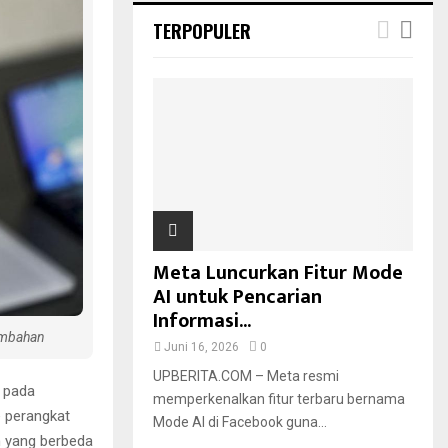
TERPOPULER
Meta Luncurkan Fitur Mode
AI untuk Pencarian
Informasi...
ambahan
Juni 16, 2026
0
UPBERITA.COM – Meta resmi
p pada
memperkenalkan fitur terbaru bernama
 perangkat
Mode AI di Facebook guna...
m yang berbeda