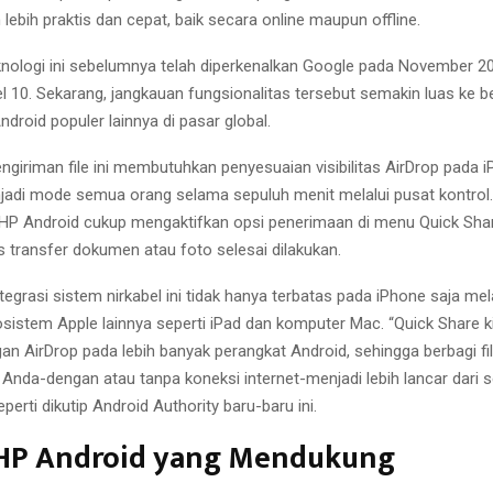
an lebih praktis dan cepat, baik secara online maupun offline.
knologi ini sebelumnya telah diperkenalkan Google pada November 2
el 10. Sekarang, jangkauan fungsionalitas tersebut semakin luas ke 
droid populer lainnya di pasar global.
giriman file ini membutuhkan penyesuaian visibilitas AirDrop pada 
adi mode semua orang selama sepuluh menit melalui pusat kontrol
 HP Android cukup mengaktifkan opsi penerimaan di menu Quick Sha
s transfer dokumen atau foto selesai dilakukan.
tegrasi sistem nirkabel ini tidak hanya terbatas pada iPhone saja mel
istem Apple lainnya seperti iPad dan komputer Mac. “Quick Share kin
an AirDrop pada lebih banyak perangkat Android, sehingga berbagi fi
Anda-dengan atau tanpa koneksi internet-menjadi lebih lancar dari 
eperti dikutip Android Authority baru-baru ini.
 HP Android yang Mendukung