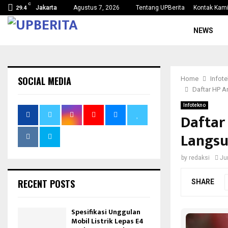
C
Jakarta
Agustus 7, 2026
Tentang UPBerita
Kontak Kam
29.4
NEWS
SOCIAL MEDIA
Home
Infot
Daftar HP A
Infotekno
Daftar
Langsu
by
redaksi
Ju
RECENT POSTS
SHARE
Spesifikasi Unggulan
Mobil Listrik Lepas E4