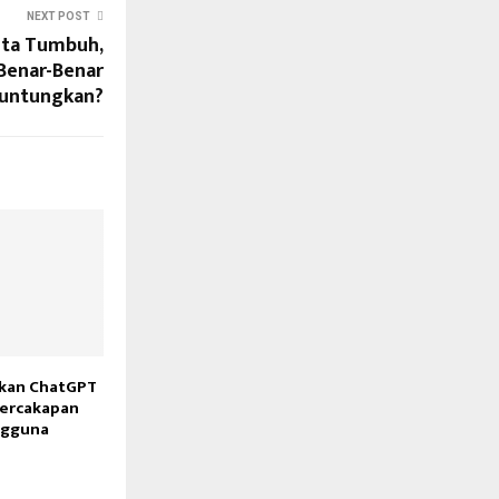
NEXT POST
ita Tumbuh,
 Benar-Benar
untungkan?
kan ChatGPT
Percakapan
ngguna