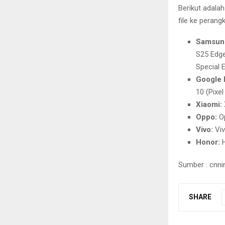
Berikut adala
file ke perang
Samsung
S25 Edge,
Special E
Google P
10 (Pixel
Xiaomi:
Oppo:
Op
Vivo:
Viv
Honor:
H
Sumber : cnn
SHARE