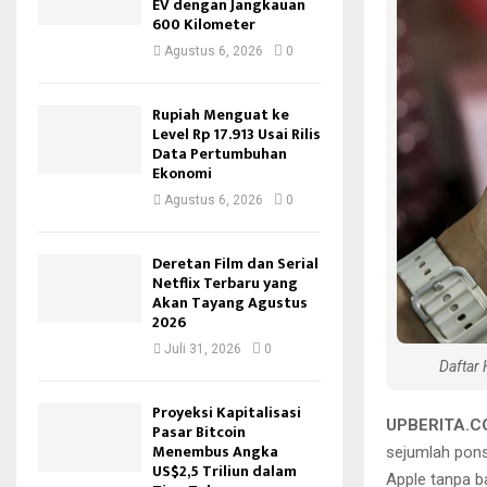
EV dengan Jangkauan
600 Kilometer
Agustus 6, 2026
0
Rupiah Menguat ke
Level Rp 17.913 Usai Rilis
Data Pertumbuhan
Ekonomi
Agustus 6, 2026
0
Deretan Film dan Serial
Netflix Terbaru yang
Akan Tayang Agustus
2026
Juli 31, 2026
0
Daftar
Proyeksi Kapitalisasi
UPBERITA.C
Pasar Bitcoin
Menembus Angka
sejumlah pons
US$2,5 Triliun dalam
Apple tanpa b