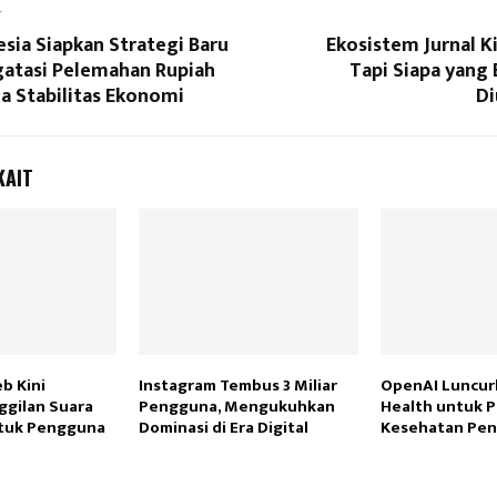
T
sia Siapkan Strategi Baru
Ekosistem Jurnal K
atasi Pelemahan Rupiah
Tapi Siapa yang
a Stabilitas Ekonomi
Di
KAIT
b Kini
Instagram Tembus 3 Miliar
OpenAI Luncur
ggilan Suara
Pengguna, Mengukuhkan
Health untuk 
ntuk Pengguna
Dominasi di Era Digital
Kesehatan Pe