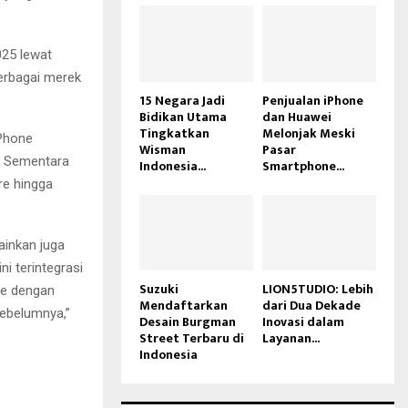
025 lewat
berbagai merek
15 Negara Jadi
Penjualan iPhone
Bidikan Utama
dan Huawei
Tingkatkan
Melonjak Meski
iPhone
Wisman
Pasar
. Sementara
Indonesia...
Smartphone...
re hingga
ainkan juga
i terintegrasi
Suzuki
LION5TUDIO: Lebih
le dengan
Mendaftarkan
dari Dua Dekade
sebelumnya,”
Desain Burgman
Inovasi dalam
Street Terbaru di
Layanan...
Indonesia