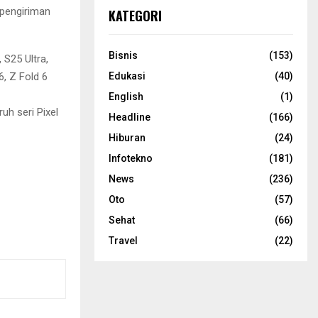
 pengiriman
KATEGORI
Bisnis
(153)
 S25 Ultra,
6, Z Fold 6
Edukasi
(40)
English
(1)
ruh seri Pixel
Headline
(166)
Hiburan
(24)
Infotekno
(181)
News
(236)
Oto
(57)
Sehat
(66)
Travel
(22)