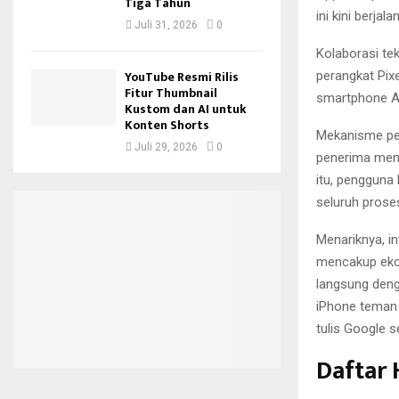
Tiga Tahun
ini kini berjal
Juli 31, 2026
0
Kolaborasi te
YouTube Resmi Rilis
perangkat Pix
Fitur Thumbnail
smartphone An
Kustom dan AI untuk
Konten Shorts
Mekanisme pen
Juli 29, 2026
0
penerima menj
itu, pengguna
seluruh prose
Menariknya, in
mencakup ekos
langsung deng
iPhone teman 
tulis Google s
Daftar