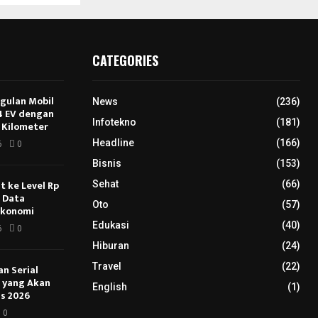
CATEGORIES
ggulan Mobil
News
(236)
E4 EV dengan
Infotekno
(181)
 Kilometer
Headline
(166)
6
0
Bisnis
(153)
 ke Level Rp
Sehat
(66)
s Data
Oto
(57)
Ekonomi
Edukasi
(40)
6
0
Hiburan
(24)
Travel
(22)
an Serial
u yang Akan
English
(1)
s 2026
0