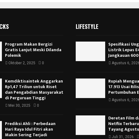
ICKS
LIFESTYLE
Program Makan Bergizi
Spesifikasi Un
Gratis Lanjut Meski Dilanda
Listrik Lepas 
Polemik
Jangkauan 600
Oktober 2, 2025
0
Agustus 6, 202
Kemdiktisaintek Anggarkan
Rupiah Menguat
Rp1,47 Triliun untuk Riset
17.913 Usai Rili
dan Pengabdian Masyarakat
Pertumbuhan 
di Perguruan Tinggi
Agustus 6, 202
Mei 30, 2025
0
Deretan Film d
Prediksi Ahli : Perbedaan
Netflix Terbar
Hari Raya Idul Fitri akan
Tayang Agustu
Makin Sering Terjadi
Juli 31, 2026