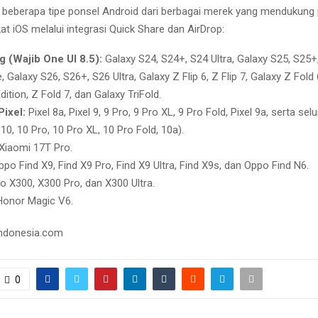
h beberapa tipe ponsel Android dari berbagai merek yang mendukung
kat iOS melalui integrasi Quick Share dan AirDrop:
 (Wajib One UI 8.5):
Galaxy S24, S24+, S24 Ultra, Galaxy S25, S25+,
 Galaxy S26, S26+, S26 Ultra, Galaxy Z Flip 6, Z Flip 7, Galaxy Z Fold 
dition, Z Fold 7, dan Galaxy TriFold.
ixel:
Pixel 8a, Pixel 9, 9 Pro, 9 Pro XL, 9 Pro Fold, Pixel 9a, serta selu
 10, 10 Pro, 10 Pro XL, 10 Pro Fold, 10a).
Xiaomi 17T Pro.
po Find X9, Find X9 Pro, Find X9 Ultra, Find X9s, dan Oppo Find N6.
o X300, X300 Pro, dan X300 Ultra.
onor Magic V6.
indonesia.com
0