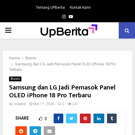
Tentang UPBerita
Kontak Kami
Instagram
Youtube
PRIMARY
MENU
Home
Bisnis
Samsung dan LG Jadi Pemasok Panel OLED iPhone 18 Pro
Terbaru
Bisnis
Samsung dan LG Jadi Pemasok Panel
OLED iPhone 18 Pro Terbaru
by
redaksi
Mei 11, 2026
0
24
SHARE
0