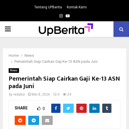
Tentang UPBerita
Kontak Kami
Instagram
Youtube
PRIMARY
MENU
Home
News
Pemerintah Siap Cairkan Gaji Ke-13 ASN pada Juni
News
Pemerintah Siap Cairkan Gaji Ke-13 ASN
pada Juni
by
redaksi
Mei 8, 2026
0
24
SHARE
0