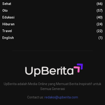
Sehat
(66)
Oto
(57)
Edukasi
(40)
Hiburan
(24)
Travel
(22)
English
(1)
UpBerita adalah Media Online yang Memuat Berita Inspiratif untuk
Semua Generasi
Contact us:
redaksi@upberita.com