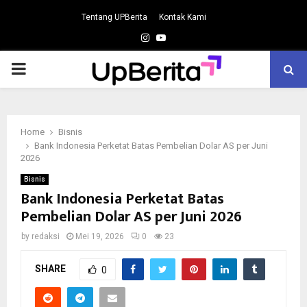
Tentang UPBerita
Kontak Kami
Instagram
Youtube
PRIMARY
MENU
Home
Bisnis
Bank Indonesia Perketat Batas Pembelian Dolar AS per Juni
2026
Bisnis
Bank Indonesia Perketat Batas
Pembelian Dolar AS per Juni 2026
by
redaksi
Mei 19, 2026
0
23
SHARE
0