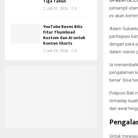
UPBERITA.
Tiga Tahun
penampil utam
Juli 31, 2026
0
ini akan berte
YouTube Resmi Rilis
Adam Subarkah
Fitur Thumbnail
partisipasi ba
Kustom dan AI untuk
Konten Shorts
dengan para p
Juli 29, 2026
0
dalam siaran 
Ia menambahka
pengalaman ko
benar’ bisa b
Poliponi Bali
terhadap kual
dari awal hing
Pengala
Untuk mewujud