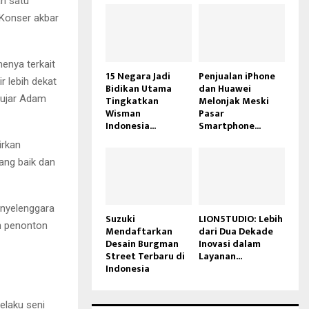
ah satu
 Konser akbar
enya terkait
15 Negara Jadi
Penjualan iPhone
r lebih dekat
Bidikan Utama
dan Huawei
 ujar Adam
Tingkatkan
Melonjak Meski
Wisman
Pasar
Indonesia...
Smartphone...
irkan
ang baik dan
enyelenggara
Suzuki
LION5TUDIO: Lebih
n penonton
Mendaftarkan
dari Dua Dekade
Desain Burgman
Inovasi dalam
Street Terbaru di
Layanan...
Indonesia
elaku seni