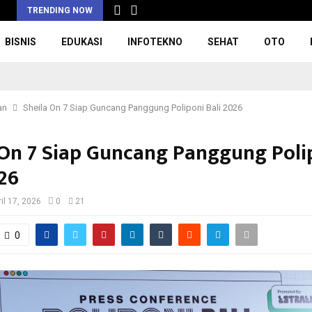
TRENDING NOW
BISNIS
EDUKASI
INFOTEKNO
SEHAT
OTO
an
Sheila On 7 Siap Guncang Panggung Poliponi Bali 2026
 On 7 Siap Guncang Panggung Poli
026
ril 17, 2026
0
21
0