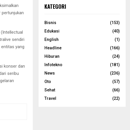
KATEGORI
aksimalkan
r pertunjukan
Bisnis
(153)
Edukasi
(40)
Intellectual
ralive sendiri
English
(1)
 entitas yang
Headline
(166)
Hiburan
(24)
Infotekno
(181)
si konser dan
ari seribu
News
(236)
 gelaran
Oto
(57)
Sehat
(66)
Travel
(22)