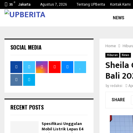
C
Jakarta
Agustus 7, 2026
Tentang UPBerita
Kontak Kami
35
NEWS
SOCIAL MEDIA
Home
Hibur
Hiburan
News
Sheila
Bali 2
by
redaksi
Ap
SHARE
RECENT POSTS
Spesifikasi Unggulan
Mobil Listrik Lepas E4