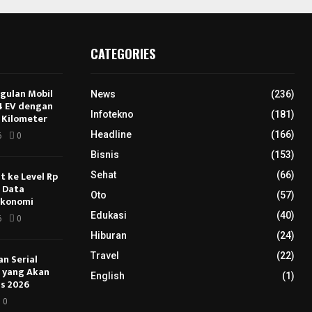
CATEGORIES
ggulan Mobil
News
(236)
E4 EV dengan
Infotekno
(181)
 Kilometer
Headline
(166)
6
0
Bisnis
(153)
 ke Level Rp
Sehat
(66)
s Data
Oto
(57)
Ekonomi
Edukasi
(40)
6
0
Hiburan
(24)
Travel
(22)
an Serial
u yang Akan
English
(1)
s 2026
0