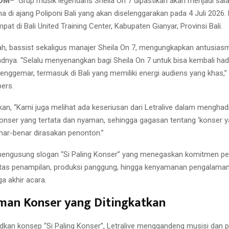
COM
– Grup musik legendaris Sheila On 7 dipastikan akan menjadi sal
a di ajang Poliponi Bali yang akan diselenggarakan pada 4 Juli 2026.
mpat di Bali United Training Center, Kabupaten Gianyar, Provinsi Bali.
, bassist sekaligus manajer Sheila On 7, mengungkapkan antusiasm
ndnya. “Selalu menyenangkan bagi Sheila On 7 untuk bisa kembali hadi
enggemar, termasuk di Bali yang memiliki energi audiens yang khas,”
pers.
n, “Kami juga melihat ada keseriusan dari Letralive dalam menghad
nser yang tertata dan nyaman, sehingga gagasan tentang ‘konser y
enar-benar dirasakan penonton.”
 mengusung slogan “Si Paling Konser” yang menegaskan komitmen p
itas penampilan, produksi panggung, hingga kenyamanan pengalama
ga akhir acara.
man Konser yang Ditingkatkan
kan konsep “Si Paling Konser”, Letralive menggandeng musisi dan p