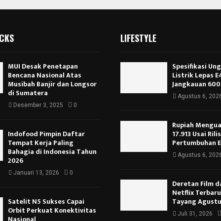
ICKS
LIFESTYLE
MUI Desak Penetapan
Spesifikasi Un
Bencana Nasional Atas
Listrik Lepas 
Musibah Banjir dan Longsor
Jangkauan 600
di Sumatera
Agustus 6, 202
Desember 3, 2025
0
Rupiah Menguat
Indofood Pimpin Daftar
17.913 Usai Rili
Tempat Kerja Paling
Pertumbuhan 
Bahagia di Indonesia Tahun
Agustus 6, 202
2026
Januari 13, 2026
0
Deretan Film d
Netflix Terbar
Satelit N5 Sukses Capai
Tayang Agustu
Orbit Perkuat Konektivitas
Juli 31, 2026
Nasional