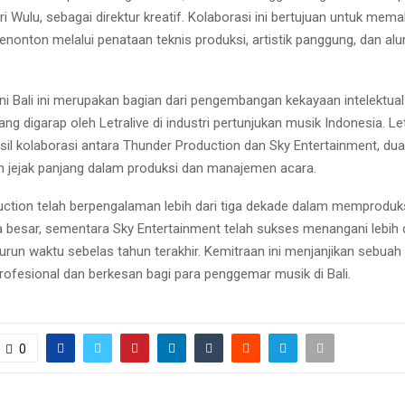
ri Wulu, sebagai direktur kreatif. Kolaborasi ini bertujuan untuk mem
nonton melalui penataan teknis produksi, artistik panggung, dan alu
i Bali ini merupakan bagian dari pengembangan kekayaan intelektual (
ang digarap oleh Letralive di industri pertunjukan musik Indonesia. Let
il kolaborasi antara Thunder Production dan Sky Entertainment, dua
m jejak panjang dalam produksi dan manajemen acara.
ction telah berpengalaman lebih dari tiga dekade dalam memproduk
a besar, sementara Sky Entertainment telah sukses menangani lebih d
urun waktu sebelas tahun terakhir. Kemitraan ini menjanjikan sebuah
rofesional dan berkesan bagi para penggemar musik di Bali.
0