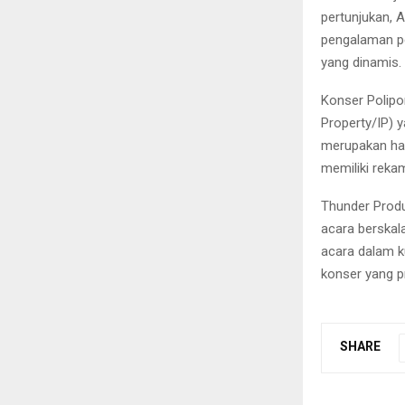
pertunjukan, A
pengalaman pe
yang dinamis.
Konser Polipon
Property/IP) y
merupakan has
memiliki reka
Thunder Produ
acara berskal
acara dalam k
konser yang p
SHARE