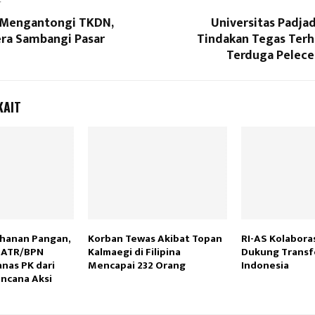
T
 Mengantongi TKDN,
Universitas Padja
ra Sambangi Pasar
Tindakan Tegas Ter
Terduga Pelece
KAIT
hanan Pangan,
Korban Tewas Akibat Topan
RI-AS Kolaboras
 ATR/BPN
Kalmaegi di Filipina
Dukung Transfo
nas PK dari
Mencapai 232 Orang
Indonesia
ncana Aksi