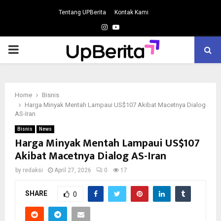
Tentang UPBerita
Kontak Kami
Instagram
Youtube
PRIMARY
MENU
Home
Bisnis
Harga Minyak Mentah Lampaui US$107 Akibat Macetnya Dialog
AS-Iran
Bisnis
News
Harga Minyak Mentah Lampaui US$107
Akibat Macetnya Dialog AS-Iran
by
redaksi
April 27, 2026
0
17
SHARE
0