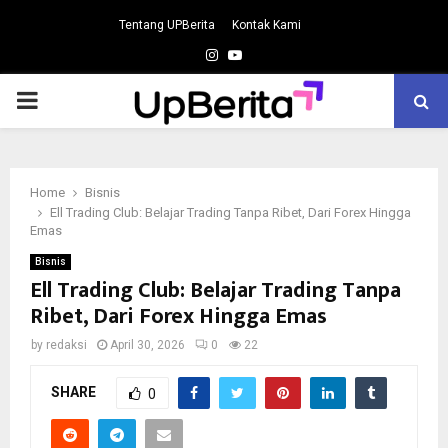
Tentang UPBerita
Kontak Kami
Instagram
Youtube
PRIMARY
MENU
Home
Bisnis
Ell Trading Club: Belajar Trading Tanpa Ribet, Dari Forex Hingga
Emas
Bisnis
Ell Trading Club: Belajar Trading Tanpa
Ribet, Dari Forex Hingga Emas
by
redaksi
April 30, 2026
0
22
SHARE
0