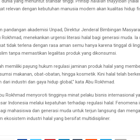
 dunia yang menuntut standar tinggi. Prinsip
halalan thayyiban
(halal
at relevan dengan kebutuhan manusia modern akan kualitas hidup fis
 pandangan akademisi Unpad, Direktur Jenderal Bimbingan Masyara
Rokhmad, menekankan urgensi literasi halal bagi generasi muda. Ia
at tidak terlena dengan rasa aman semu hanya karena tinggal di lin
lim tanpa memastikan legalitas produk yang dikonsumsi.
lah memiliki payung hukum regulasi jaminan produk halal yang membe
sumsi makanan, obat-obatan, hingga kosmetik. Kini halal telah ber
 dari industri dan gaya hidup global,” kata Abu Rokhmad.
Abu Rokhmad menyoroti tingginya minat pelaku bisnis internasional ya
r Indonesia melalui kepatuhan terhadap regulasi halal. Fenomena
bagi mahasiswa dan generasi muda untuk terjun langsung dan menga
m ekosistem industri halal yang bersifat multidisipliner.