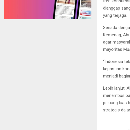
tren konsumsi
dianggap sang
yang terjaga.
Senada dengan
Kemenag, Abu 
agar masyarak
mayoritas Mus
“Indonesia te
kepastian kon
menjadi bagian
Lebih lanjut, 
menembus pasa
peluang luas 
strategis dala