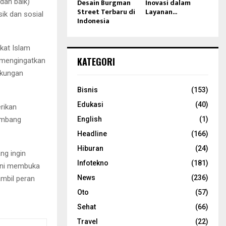
Desain Burgman
Inovasi dalam
 dan baik)
Street Terbaru di
Layanan...
ik dan sosial
Indonesia
kat Islam
KATEGORI
 mengingatkan
gkungan
Bisnis
(153)
Edukasi
(40)
rikan
English
(1)
kembang
Headline
(166)
Hiburan
(24)
ng ingin
Infotekno
(181)
 ini membuka
News
(236)
mbil peran
Oto
(57)
Sehat
(66)
Travel
(22)