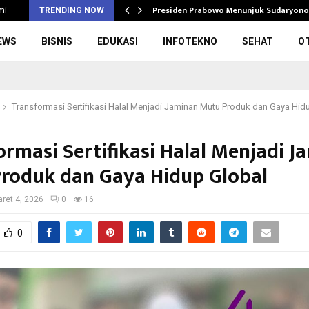
rupsi Pengadaan…
Presiden Prabowo Menunjuk Sudaryono
mi
TRENDING NOW
EWS
BISNIS
EDUKASI
INFOTEKNO
SEHAT
O
Transformasi Sertifikasi Halal Menjadi Jaminan Mutu Produk dan Gaya Hid
ormasi Sertifikasi Halal Menjadi J
roduk dan Gaya Hidup Global
ret 4, 2026
0
16
0