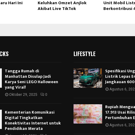
aru Hari Ini
Keluhkan Omzet Anjlok
Unit Mobil List
Akibat Live TikTok
Berkontribusi 
ICKS
LIFESTYLE
Tangga Rumah di
Spesifikasi Un
Manhattan Disulap Jadi
Listrik Lepas 
Karya Seni LEGO Halloween
Jangkauan 600
yang Viral!
Agustus 6, 202
Oktober 29, 2025
0
Rupiah Menguat
Kementerian Komunikasi
17.913 Usai Rili
Digital Tingkatkan
Pertumbuhan 
Konektivitas Internet untuk
Agustus 6, 202
Pendidikan Merata