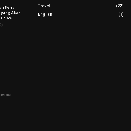
Travel
(22)
an Serial
u yang Akan
English
(1)
s 2026
0
nerasi