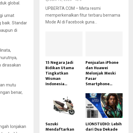
duk global.
UPBERITA.COM – Meta resmi
memperkenalkan fitur terbaru bernama
agi umat
Mode AI di Facebook guna...
 baik. Standar
maupun di
inata,
nurutnya,
15 Negara Jadi
Penjualan iPhone
n dirasakan
Bidikan Utama
dan Huawei
Tingkatkan
Melonjak Meski
Wisman
Pasar
Indonesia...
Smartphone...
inan mutu
engan benar,
Suzuki
LION5TUDIO: Lebih
engah lonjakan
Mendaftarkan
dari Dua Dekade