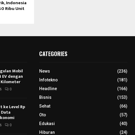
rik, Indonesia
40 Ribu Unit
CATEGORIES
ggulan Mobil
News
(236)
E4 EV dengan
Infotekno
(181)
 Kilometer
Headline
(166)
6
0
Bisnis
(153)
 ke Level Rp
Sehat
(66)
s Data
Oto
(57)
Ekonomi
Edukasi
(40)
6
0
Hiburan
(24)