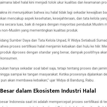
imana label halal kini menjadi tolok ukur kualitas dan keamanan pro
kna ini menunjukkan bahwa isu halal tidak lagi sekadar kewajiban b
nkan mencakup aspek kesehatan, kesejahteraan, dan tata kelola yang
erima secara luas, baik di negara dengan mayoritas penduduk Muslim 
 non-Muslim yang mementingkan kualitas produk.
Bidang Sumber Daya dan Tata Kelola Unpad, R Widya Setiabudi Sumad
hwa proses sertifikasi halal menjamin kebaikan dari hulu ke hilir. Me
 produk diproses dengan standar yang benar, dampak positifnya aka
h konsumen.
l bukan hanya sekadar soal label saja, tetapi tentang proses dan jam
hingga sampai ke tangan masyarakat. Ketika prosesnya dijalankan d
 pun akan membawa kebaikan,” ujar Widya di Bandung, Rabu.
Besar dalam Ekosistem Industri Halal
besar Indonesia saat ini adalah mempercepat proses sertifikasi di t