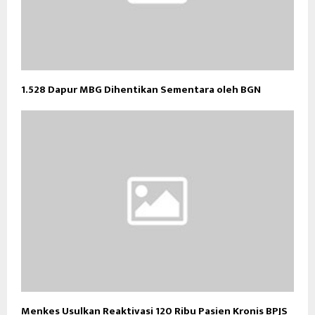
1.528 Dapur MBG Dihentikan Sementara oleh BGN
Menkes Usulkan Reaktivasi 120 Ribu Pasien Kronis BPJS