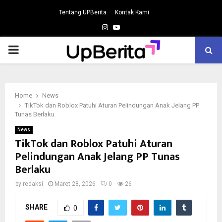
Tentang UPBerita
Kontak Kami
Instagram
Youtube
PRIMARY
MENU
Home
News
TikTok dan Roblox Patuhi Aturan Pelindungan Anak Jelang PP
Tunas Berlaku
News
TikTok dan Roblox Patuhi Aturan
Pelindungan Anak Jelang PP Tunas
Berlaku
by
redaksi
Maret 28, 2026
0
26
SHARE
0