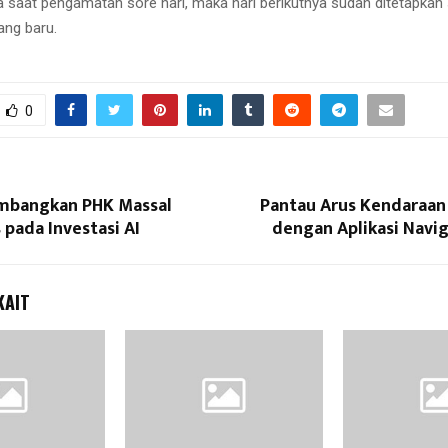
a saat pengamatan sore hari, maka hari berikutnya sudah ditetapkan
yang baru.
0
mbangkan PHK Massal
Pantau Arus Kendaraan
pada Investasi AI
dengan Aplikasi Navi
KAIT