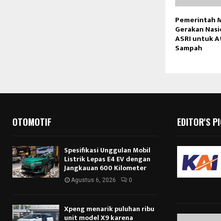
Pemerintah 
Gerakan Nasi
ASRI untuk A
Sampah
OTOMOTIF
EDITOR'S P
Spesifikasi Unggulan Mobil
Listrik Lepas E4 EV dengan
Jangkauan 600 Kilometer
Agustus 6, 2026
0
Xpeng menarik puluhan ribu
unit model X9 karena