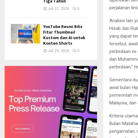
Tiga Tahun
perjalanan lin
Juli 31, 2026
0
Analisis lain
YouTube Resmi Rilis
Hisab dan Ruky
Fitur Thumbnail
yang dapat ter
Kustom dan AI untuk
Konten Shorts
tersebut, awa
perbedaan ini 
Juli 29, 2026
0
dan Muhammadi
perbedaan,” 
Sementara itu
awal bulan Hi
pemerintah me
Malaysia, dan
Kriteria utama
Bulan-Matahari
pengamatan, m