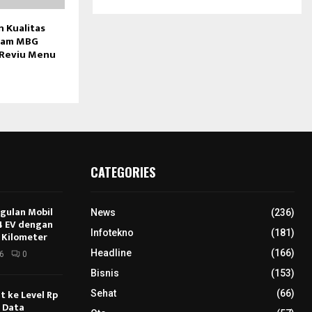
 Kualitas
ram MBG
 Reviu Menu
CATEGORIES
ggulan Mobil
News
(236)
E4 EV dengan
Infotekno
(181)
 Kilometer
Headline
(166)
6
0
Bisnis
(153)
 ke Level Rp
Sehat
(66)
s Data