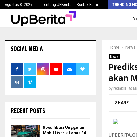
Kejaksaan Agung Tetapkan Lima Tersangka Korupsi Pengadaan…
Agustus 8, 2026
Tentang UPBerita
Kontak Kami
TRENDING N
N
SOCIAL MEDIA
Home
News
News
Prediks
akan M
by
redaksi
Ma
SHARE
RECENT POSTS
Spesifikasi Unggulan
Mobil Listrik Lepas E4
UPBERITA.