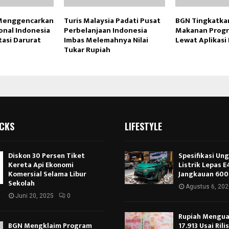
Menggencarkan
Turis Malaysia Padati Pusat
BGN Tingkatkan
onal Indonesia
Perbelanjaan Indonesia
Makanan Prog
tasi Darurat
Imbas Melemahnya Nilai
Lewat Aplikasi
Tukar Rupiah
ICKS
LIFESTYLE
Diskon 30 Persen Tiket
Spesifikasi Un
Kereta Api Ekonomi
Listrik Lepas 
Komersial Selama Libur
Jangkauan 600
Sekolah
Agustus 6, 202
Juni 20, 2025
0
Rupiah Menguat
BGN Mengklaim Program
17.913 Usai Rili