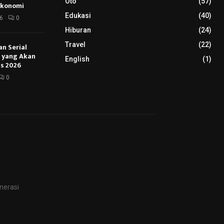
Oto
(57)
Ekonomi
Edukasi
(40)
6
0
Hiburan
(24)
Travel
(22)
an Serial
u yang Akan
English
(1)
s 2026
0
nerasi