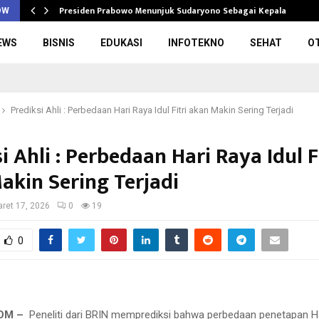
Presiden Prabowo Menunjuk Sudaryono Sebagai Kepala Badan
OW
EWS
BISNIS
EDUKASI
INFOTEKNO
SEHAT
O
Prediksi Ahli : Perbedaan Hari Raya Idul Fitri akan Makin Sering Terjadi
i Ahli : Perbedaan Hari Raya Idul F
akin Sering Terjadi
ret 17, 2026
0
19
0
COM –
Peneliti dari BRIN memprediksi bahwa perbedaan penetapan Ha