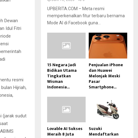
UPBERITA.COM – Meta resmi
memperkenalkan fitur terbaru bernama
leh Dewan
Mode AI di Facebook guna...
 Idul Fitri
eriode
tensi
 pemerintah
adi
15 Negara Jadi
Penjualan iPhone
Bidikan Utama
dan Huawei
Tingkatkan
Melonjak Meski
nentu resmi
Wisman
Pasar
Indonesia...
Smartphone...
ulan Hijriah,
onesia,
i (jarak sudut
saat
Lovable AI Sukses
Suzuki
 MABIMS
Meraih 8 Juta
Mendaftarkan