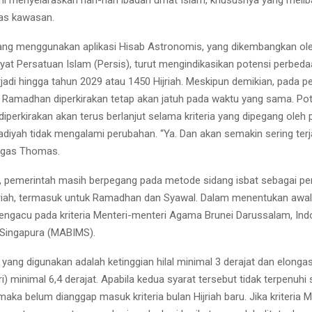
tas kawasan.
 yang menggunakan aplikasi Hisab Astronomis, yang dikembangkan o
at Persatuan Islam (Persis), turut mengindikasikan potensi perbedaan
jadi hingga tahun 2029 atau 1450 Hijriah. Meskipun demikian, pada p
l Ramadhan diperkirakan tetap akan jatuh pada waktu yang sama. Po
diperkirakan akan terus berlanjut selama kriteria yang dipegang oleh
yah tidak mengalami perubahan. “Ya. Dan akan semakin sering terj
tegas Thomas.
, pemerintah masih berpegang pada metode sidang isbat sebagai pe
jriah, termasuk untuk Ramadhan dan Syawal. Dalam menentukan awal b
ngacu pada kriteria Menteri-menteri Agama Brunei Darussalam, Ind
 Singapura (MABIMS).
 yang digunakan adalah ketinggian hilal minimal 3 derajat dan elongas
) minimal 6,4 derajat. Apabila kedua syarat tersebut tidak terpenuhi 
aka belum dianggap masuk kriteria bulan Hijriah baru. Jika kriteria