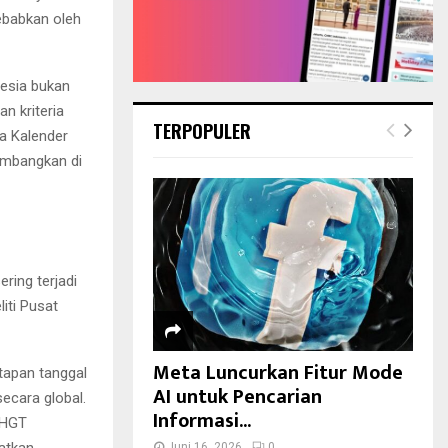
sebabkan oleh
nesia bukan
n kriteria
TERPOPULER
a Kalender
kembangkan di
ring terjadi
iti Pusat
Meta Luncurkan Fitur Mode
tapan tanggal
AI untuk Pencarian
secara global.
Informasi...
KHGT
atkan
Juni 16, 2026
0