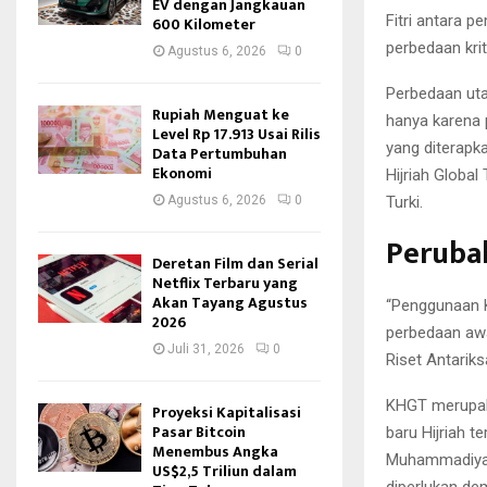
EV dengan Jangkauan
Fitri antara 
600 Kilometer
perbedaan kri
Agustus 6, 2026
0
Perbedaan uta
Rupiah Menguat ke
hanya karena 
Level Rp 17.913 Usai Rilis
yang diterapk
Data Pertumbuhan
Ekonomi
Hijriah Global
Turki.
Agustus 6, 2026
0
Peruba
Deretan Film dan Serial
Netflix Terbaru yang
Akan Tayang Agustus
“Penggunaan K
2026
perbedaan awal
Juli 31, 2026
0
Riset Antarik
KHGT merupaka
Proyeksi Kapitalisasi
Pasar Bitcoin
baru Hijriah t
Menembus Angka
Muhammadiyah
US$2,5 Triliun dalam
diperlukan de