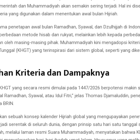
pemerintah dan Muhammadiyah akan semakin sering terjadi. Hal ini di
teria yang digunakan dalam menentukan awal bulan Hijriah.
ma penetapan awal bulan Ramadhan, Syawal, dan Dzulhijjah di Indo
perbedaan metode hisab dan rukyat, melainkan lebih kepada perbedaa
an oleh masing-masing pihak. Muhammadiyah kini mengadopsi kriteri
 Tunggal (KHGT) yang terinspirasi dari sistem global, seperti yang di
han Kriteria dan Dampaknya
HGT yang secara resmi dimulai pada 1447/2026 berpotensi makin se
 Ramadhan, Syawal, atau Idul Fitri,” jelas Thomas Djamaluddin, penel
sa BRIN.
n sebuah konsep kalender Hijriah global yang mengupayakan pene
erjadi serentak di seluruh dunia, dengan prinsip satu hari satu tanggal 
, melalui laman resmi Suara Muhammadiyah, menyatakan bahwa 
mi menyelaraskan hari-hari ibadah umat Islam, khususnya yang melib