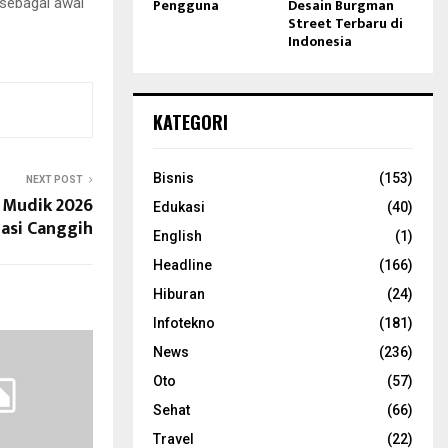
 sebagai awal
Pengguna
Desain Burgman
Street Terbaru di
Indonesia
KATEGORI
Bisnis
(153)
NEXT POST
 Mudik 2026
Edukasi
(40)
gasi Canggih
English
(1)
Headline
(166)
Hiburan
(24)
Infotekno
(181)
News
(236)
Oto
(57)
Sehat
(66)
Travel
(22)