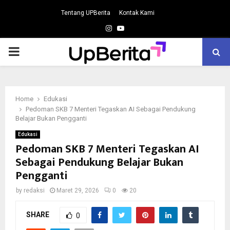
Tentang UPBerita
Kontak Kami
Instagram
Youtube
PRIMARY
MENU
Home
Edukasi
Pedoman SKB 7 Menteri Tegaskan AI Sebagai Pendukung
Belajar Bukan Pengganti
Edukasi
Pedoman SKB 7 Menteri Tegaskan AI
Sebagai Pendukung Belajar Bukan
Pengganti
by
redaksi
Maret 29, 2026
0
20
SHARE
0