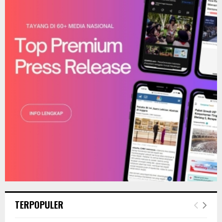
o
r
R
:
C
H
TERPOPULER