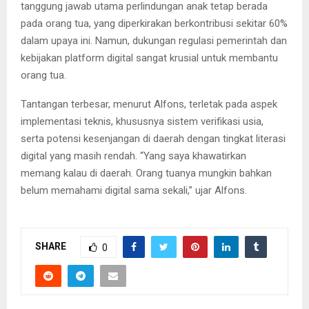
tanggung jawab utama perlindungan anak tetap berada
pada orang tua, yang diperkirakan berkontribusi sekitar 60%
dalam upaya ini. Namun, dukungan regulasi pemerintah dan
kebijakan platform digital sangat krusial untuk membantu
orang tua.
Tantangan terbesar, menurut Alfons, terletak pada aspek
implementasi teknis, khususnya sistem verifikasi usia,
serta potensi kesenjangan di daerah dengan tingkat literasi
digital yang masih rendah. “Yang saya khawatirkan
memang kalau di daerah. Orang tuanya mungkin bahkan
belum memahami digital sama sekali,” ujar Alfons.
SHARE
0