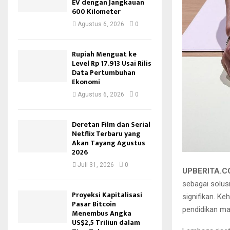
EV dengan Jangkauan
600 Kilometer
Agustus 6, 2026
0
Rupiah Menguat ke
Level Rp 17.913 Usai Rilis
Data Pertumbuhan
Ekonomi
Agustus 6, 2026
0
Deretan Film dan Serial
Netflix Terbaru yang
Akan Tayang Agustus
2026
Juli 31, 2026
0
UPBERITA.
sebagai solus
Proyeksi Kapitalisasi
signifikan. Ke
Pasar Bitcoin
pendidikan ma
Menembus Angka
US$2,5 Triliun dalam