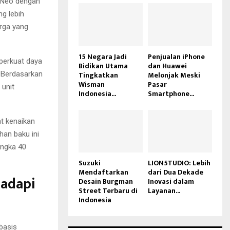
 Neo dengan
g lebih
rga yang
15 Negara Jadi
Penjualan iPhone
perkuat daya
Bidikan Utama
dan Huawei
Tingkatkan
Melonjak Meski
. Berdasarkan
Wisman
Pasar
 unit
Indonesia...
Smartphone...
t kenaikan
an baku ini
angka 40
Suzuki
LION5TUDIO: Lebih
Mendaftarkan
dari Dua Dekade
adapi
Desain Burgman
Inovasi dalam
Street Terbaru di
Layanan...
Indonesia
basis