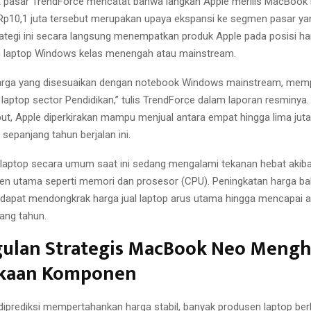
t pasar TrendForce mencatat bahwa langkah Apple merilis MacBook
 Rp10,1 juta tersebut merupakan upaya ekspansi ke segmen pasar yan
ategi ini secara langsung menempatkan produk Apple pada posisi ha
n laptop Windows kelas menengah atau mainstream.
arga yang disesuaikan dengan notebook Windows mainstream, mem
 laptop sector Pendidikan,” tulis TrendForce dalam laporan resminya
but, Apple diperkirakan mampu menjual antara empat hingga lima juta
epanjang tahun berjalan ini.
 laptop secara umum saat ini sedang mengalami tekanan hebat akiba
n utama seperti memori dan prosesor (CPU). Peningkatan harga bah
 dapat mendongkrak harga jual laptop arus utama hingga mencapai 
ang tahun.
ulan Strategis MacBook Neo Mengh
kaan Komponen
 diprediksi mempertahankan harga stabil, banyak produsen laptop ber