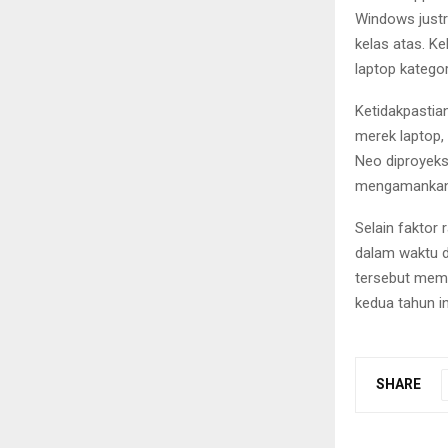
Windows justr
kelas atas. K
laptop katego
Ketidakpastia
merek laptop,
Neo diproyeks
mengamankan 
Selain faktor 
dalam waktu d
tersebut mem
kedua tahun i
SHARE