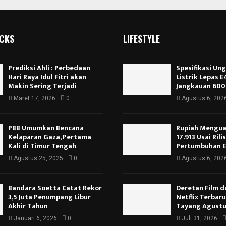
ICKS
LIFESTYLE
Prediksi Ahli : Perbedaan
Spesifikasi Un
Hari Raya Idul Fitri akan
Listrik Lepas 
Makin Sering Terjadi
Jangkauan 600
Maret 17, 2026
0
Agustus 6, 202
PBB Umumkan Bencana
Rupiah Menguat
Kelaparan Gaza, Pertama
17.913 Usai Rili
Kali di Timur Tengah
Pertumbuhan 
Agustus 25, 2025
0
Agustus 6, 202
Bandara Soetta Catat Rekor
Deretan Film d
3,5 Juta Penumpang Libur
Netflix Terbar
Akhir Tahun
Tayang Agustu
Januari 6, 2026
0
Juli 31, 2026