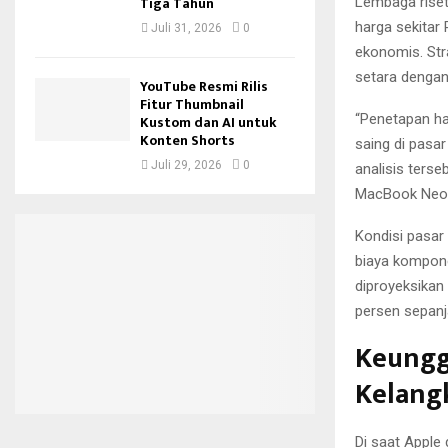
Tiga Tahun
Lembaga rise
harga sekitar
Juli 31, 2026
0
ekonomis. Str
setara denga
YouTube Resmi Rilis
Fitur Thumbnail
“Penetapan h
Kustom dan AI untuk
Konten Shorts
saing di pasar
Juli 29, 2026
0
analisis terse
MacBook Neo s
Kondisi pasar
biaya kompone
diproyeksikan
persen sepanj
Keungg
Kelang
Di saat Apple