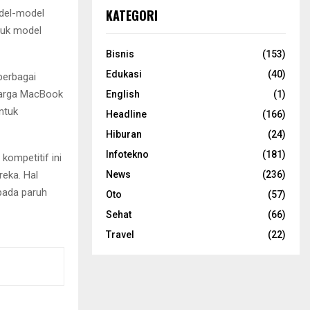
KATEGORI
del-model
tuk model
Bisnis
(153)
Edukasi
(40)
berbagai
 harga MacBook
English
(1)
ntuk
Headline
(166)
Hiburan
(24)
Infotekno
(181)
kompetitif ini
News
(236)
reka. Hal
pada paruh
Oto
(57)
Sehat
(66)
Travel
(22)