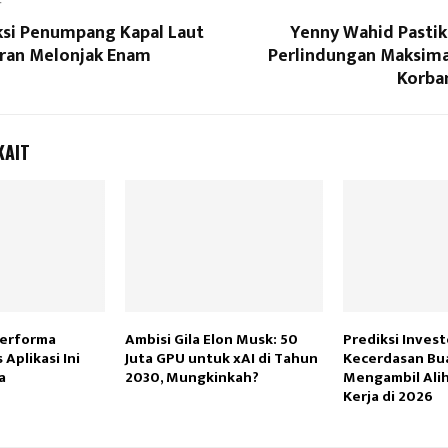
T
iksi Penumpang Kapal Laut
Yenny Wahid Pastik
ran Melonjak Enam
Perlindungan Maksimal
Korba
KAIT
Performa
Ambisi Gila Elon Musk: 50
Prediksi Invest
 Aplikasi Ini
Juta GPU untuk xAI di Tahun
Kecerdasan Bu
a
2030, Mungkinkah?
Mengambil Ali
Kerja di 2026