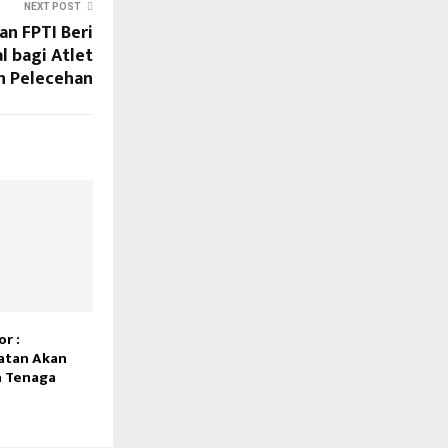
NEXT POST
an FPTI Beri
 bagi Atlet
n Pelecehan
or :
atan Akan
h Tenaga