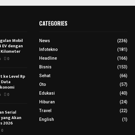
CATEGORIES
ggulan Mobil
News
(236)
E4 EV dengan
Infotekno
(181)
 Kilometer
Headline
(166)
6
0
Bisnis
(153)
 ke Level Rp
Sehat
(66)
s Data
Oto
(57)
Ekonomi
Edukasi
(40)
6
0
Hiburan
(24)
Travel
(22)
an Serial
u yang Akan
English
(1)
s 2026
0