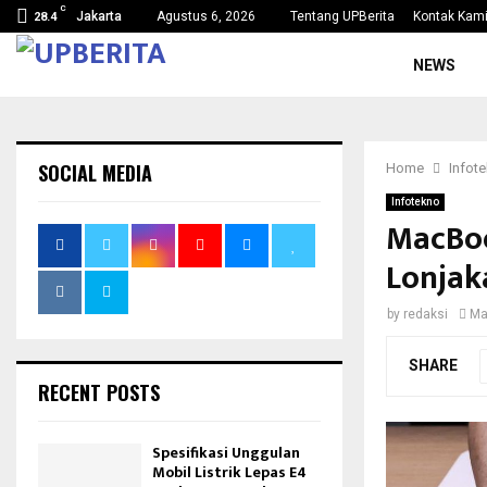
C
Jakarta
Agustus 6, 2026
Tentang UPBerita
Kontak Kam
28.4
NEWS
SOCIAL MEDIA
Home
Infot
Infotekno
MacBoo
Lonjak
by
redaksi
Ma
SHARE
RECENT POSTS
Spesifikasi Unggulan
Mobil Listrik Lepas E4