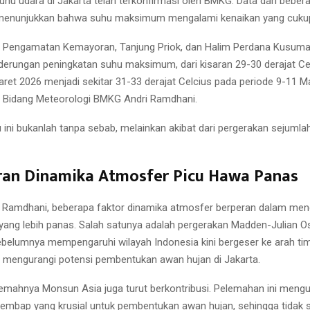
uhu udara di Jakarta telah terkonfirmasi oleh BMKG. Data dari beber
enunjukkan bahwa suhu maksimum mengalami kenaikan yang cukup
os Pengamatan Kemayoran, Tanjung Priok, dan Halim Perdana Kusum
erungan peningkatan suhu maksimum, dari kisaran 29-30 derajat Ce
aret 2026 menjadi sekitar 31-33 derajat Celcius pada periode 9-11 Ma
uti Bidang Meteorologi BMKG Andri Ramdhani.
 ini bukanlah tanpa sebab, melainkan akibat dari pergerakan sejuml
ran Dinamika Atmosfer Picu Hawa Panas
 Ramdhani, beberapa faktor dinamika atmosfer berperan dalam men
 yang lebih panas. Salah satunya adalah pergerakan Madden-Julian Os
belumnya mempengaruhi wilayah Indonesia kini bergeser ke arah tim
i mengurangi potensi pembentukan awan hujan di Jakarta.
elemahnya Monsun Asia juga turut berkontribusi. Pelemahan ini mengu
embap yang krusial untuk pembentukan awan hujan, sehingga tidak 