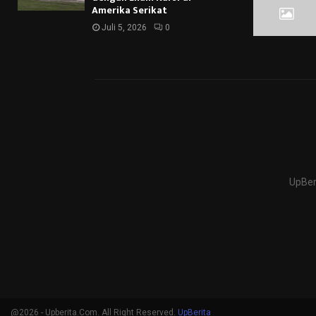
Amerika Serikat
Juli 5, 2026
0
UpBer
@2026 - Upberita.Com. All Right Reserved.
UpBerita