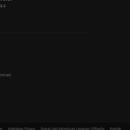
0
nerasi
er
Kebijakan Privasi
Syarat dan Ketentuan Layanan UPBerita
Kontak