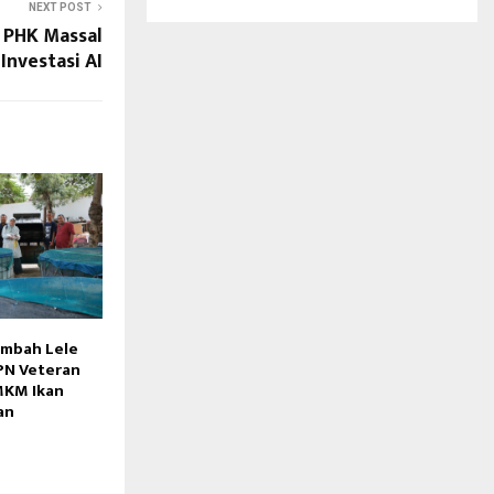
NEXT POST
 PHK Massal
Investasi AI
ambah Lele
PN Veteran
MKM Ikan
an