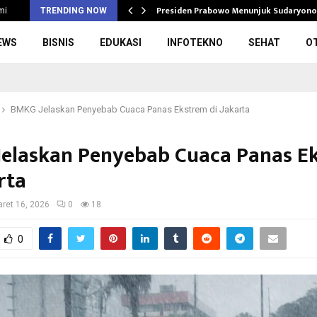
rupsi Pengadaan…
Presiden Prabowo Menunjuk Sudaryono
mi
TRENDING NOW
EWS
BISNIS
EDUKASI
INFOTEKNO
SEHAT
O
BMKG Jelaskan Penyebab Cuaca Panas Ekstrem di Jakarta
elaskan Penyebab Cuaca Panas E
rta
ret 16, 2026
0
18
0