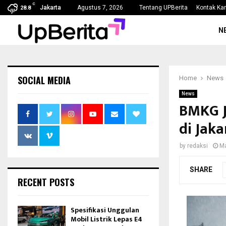
C
i…
Kejaksaan Agung Tetapkan Lima Tersangka Ko
Jakarta
Agustus 7, 2026
Tentang UPBerita
Kontak Ka
28.8
N
SOCIAL MEDIA
Home
News
News
BMKG J
di Jaka
by
redaksi
Ma
SHARE
RECENT POSTS
Spesifikasi Unggulan
Mobil Listrik Lepas E4