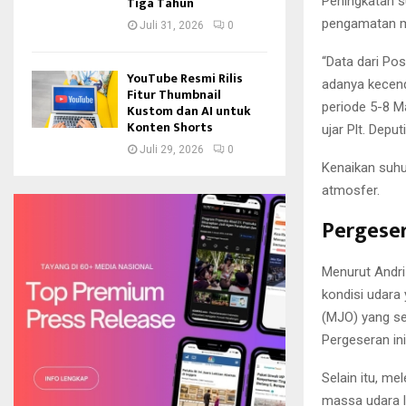
Peningkatan s
Tiga Tahun
pengamatan m
Juli 31, 2026
0
“Data dari P
YouTube Resmi Rilis
adanya kecend
Fitur Thumbnail
periode 5-8 M
Kustom dan AI untuk
Konten Shorts
ujar Plt. Dep
Juli 29, 2026
0
Kenaikan suhu
atmosfer.
Pergese
Menurut Andri
kondisi udara
(MJO) yang se
Pergeseran in
Selain itu, m
massa udara l