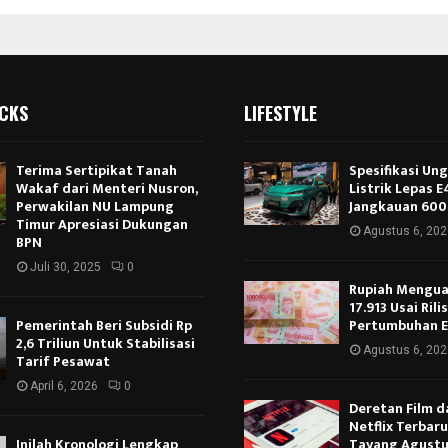
ICKS
LIFESTYLE
Terima Sertipikat Tanah
Spesifikasi Un
Wakaf dari Menteri Nusron,
Listrik Lepas 
Perwakilan NU Lampung
Jangkauan 600
Timur Apresiasi Dukungan
Agustus 6, 202
BPN
Juli 30, 2025
0
Rupiah Menguat
17.913 Usai Rili
Pemerintah Beri Subsidi Rp
Pertumbuhan 
2,6 Triliun Untuk Stabilisasi
Agustus 6, 202
Tarif Pesawat
April 6, 2026
0
Deretan Film d
Netflix Terbar
Inilah Kronologi Lengkap
Tayang Agustu