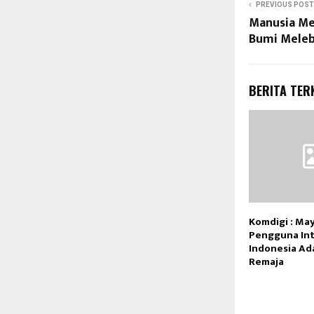
PREVIOUS POST
Manusia M
Bumi Melebi
BERITA TER
Komdigi : Ma
Pengguna In
Indonesia Ad
Remaja