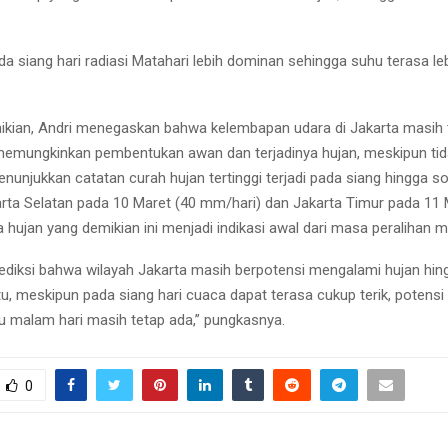
da siang hari radiasi Matahari lebih dominan sehingga suhu terasa le
kian, Andri menegaskan bahwa kelembapan udara di Jakarta masih 
ni memungkinkan pembentukan awan dan terjadinya hujan, meskipun ti
unjukkan catatan curah hujan tertinggi terjadi pada siang hingga sor
karta Selatan pada 10 Maret (40 mm/hari) dan Jakarta Timur pada 11 
 hujan yang demikian ini menjadi indikasi awal dari masa peralihan 
ksi bahwa wilayah Jakarta masih berpotensi mengalami hujan hingg
tu, meskipun pada siang hari cuaca dapat terasa cukup terik, potensi 
u malam hari masih tetap ada,” pungkasnya.
0