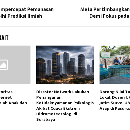
empercepat Pemanasan
Meta Pertimbangkan
hi Prediksi Ilmiah
Demi Fokus pada 
KAIT
yoritas
Disaster Network Lakukan
Dorong Nilai T
ternet
Penanganan
Lokal, Dosen U
alah Anak dan
Ketidaknyamanan Psikologis
Jatim Survei U
Akibat Cuaca Ekstrem
Asap di Pasuru
Hidrometeorologi di
Surabaya