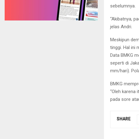
sebelumnya.
“Akibatnya, pa
jelas Andri.
Meskipun demi
tinggi. Hal i
Data BMKG men
seperti di Ja
mm/hari). Pola
BMKG mempredi
“Oleh karena i
pada sore ata
SHARE