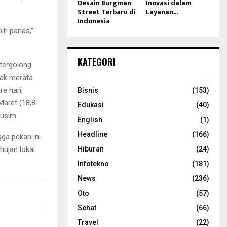
Desain Burgman
Inovasi dalam
Street Terbaru di
Layanan...
Indonesia
bih panas,”
KATEGORI
tergolong
dak merata.
e hari,
Bisnis
(153)
Maret (18,8
Edukasi
(40)
musim.
English
(1)
Headline
(166)
a pekan ini.
hujan lokal
Hiburan
(24)
Infotekno
(181)
News
(236)
Oto
(57)
Sehat
(66)
Travel
(22)