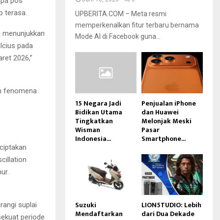
apa pos
 terasa.
UPBERITA.COM – Meta resmi
memperkenalkan fitur terbaru bernama
a menunjukkan
Mode AI di Facebook guna...
lcius pada
ret 2026,”
ah fenomena
15 Negara Jadi
Penjualan iPhone
Bidikan Utama
dan Huawei
Tingkatkan
Melonjak Meski
Wisman
Pasar
Indonesia...
Smartphone...
ciptakan
cillation
ur.
Suzuki
LION5TUDIO: Lebih
rangi suplai
Mendaftarkan
dari Dua Dekade
sekuat periode