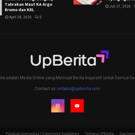
Tabrakan Maut KA Argo
Juli 31, 2026
Bromo dan KRL
April 28, 2026
0
ita adalah Media Online yang Memuat Berita Inspiratif untuk Semua Ge
Contact us:
redaksi@upberita.com
Panduan Komunitas | Communty Guidelines
Tentang UPBerita
Disclaim