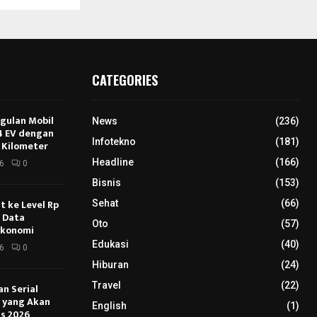
CATEGORIES
ggulan Mobil
News
(236)
E4 EV dengan
Infotekno
(181)
 Kilometer
Headline
(166)
6
0
Bisnis
(153)
 ke Level Rp
Sehat
(66)
s Data
Oto
(57)
Ekonomi
Edukasi
(40)
6
0
Hiburan
(24)
Travel
(22)
an Serial
u yang Akan
English
(1)
s 2026